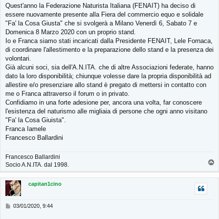
Quest'anno la Federazione Naturista Italiana (FENAIT) ha deciso di
s
essere nuovamente presente alla Fiera del commercio equo e solidale
a
g
"Fa' la Cosa Giusta" che si svolgerà a Milano Venerdì 6, Sabato 7 e
g
Domenica 8 Marzo 2020 con un proprio stand.
i
Io e Franca siamo stati incaricati dalla Presidente FENAIT, Lele Fornaca,
o
di coordinare l'allestimento e la preparazione dello stand e la presenza dei
volontari.
Già alcuni soci, sia dell'A.N.ITA. che di altre Associazioni federate, hanno
dato la loro disponibilità; chiunque volesse dare la propria disponibilità ad
allestire e/o presenziare allo stand è pregato di mettersi in contatto con
me o Franca attraverso il forum o in privato.
Confidiamo in una forte adesione per, ancora una volta, far conoscere
l'esistenza del naturismo alle migliaia di persone che ogni anno visitano
"Fa' la Cosa Giuista".
Franca Iamele
Francesco Ballardini
Francesco Ballardini
T
Socio A.N.ITA. dal 1998.
o
p
capitan1cino
M
03/01/2020, 9:44
e