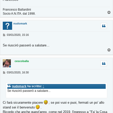
g
i
Francesco Ballardini
o
T
Socio A.N.ITA. dal 1998.
o
p
nudomark
M
03/01/2020, 15:16
e
s
Se riuscirò passerò a salutare...
s
T
a
g
o
g
p
cescoballa
i
o
M
03/01/2020, 16:30
e
s
s
nudomark
ha scritto:
↑
a
Se riuscirò passerò a salutare...
g
g
i
Ci farà sicuramente piacere
; se poi vuoi e puoi, fermati un po' allo
o
stand sei il benvenuto
.
Ricordo che anche quest'anno, come nel 2019, l'ingresso a "Fa' la Cosa