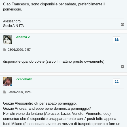
s
Ciao Francesco, sono disponibile per sabato, preferibilmente il
s
pomeriggio.
a
g
g
Alessandro
i
T
Socio A.N.ITA.
o
o
p
Andrea vi
M
03/01/2020, 9:57
e
s
disponibile quando volete (salvo il mattino presto ovviamente)
s
T
a
g
o
g
p
cescoballa
i
o
M
03/01/2020, 10:40
e
s
Grazie Alessandro ok per sabato pomeriggio.
s
Grazie Andrea, andrebbe bene domenica pomeriggio?
a
g
Per chi viene da lontano (Abruzzo, Lazio, Veneto, Piemonte, ecc)
g
comunico che è disponibile un'appartamento con 7 posti letto appena
i
fuori Milano (è necessario avere un mezzo di trasporto proprio o fare un
o