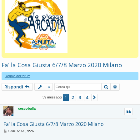
Fa' la Cosa Giusta 6/7/8 Marzo 2020 Milano
Regole del forum
Cerca
Ricerca av
Rispondi
2
3
4
1
Prossimo
39 messaggi
cescoballa
Fa' la Cosa Giusta 6/7/8 Marzo 2020 Milano
M
03/01/2020, 9:26
e
s