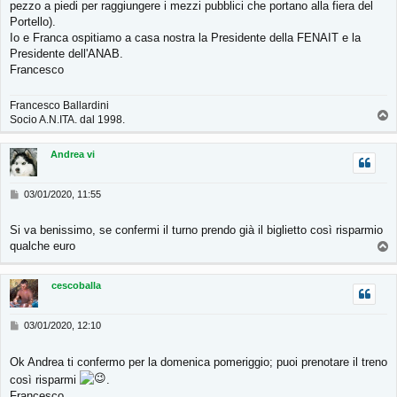
pezzo a piedi per raggiungere i mezzi pubblici che portano alla fiera del
Portello).
Io e Franca ospitiamo a casa nostra la Presidente della FENAIT e la
Presidente dell'ANAB.
Francesco
Francesco Ballardini
T
Socio A.N.ITA. dal 1998.
o
p
Andrea vi
M
03/01/2020, 11:55
e
s
Si va benissimo, se confermi il turno prendo già il biglietto così risparmio
s
qualche euro
T
a
g
o
g
p
cescoballa
i
o
M
03/01/2020, 12:10
e
s
Ok Andrea ti confermo per la domenica pomeriggio; puoi prenotare il treno
s
a
così risparmi
.
g
Francesco