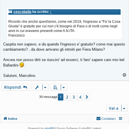
s
s
cescoballa
ha scritto:
↑
a
g
Ricordo che anche quest'anno, come nel 2019, l'ingresso a "Fa' la Cosa
g
i
Giusta" è gratuito per cui non c'è bisogno di Pass o di inviti come negli
o
anni in cui eravamo presenti come A.N.ITA.
Francesco
Caspita non sapevo, e da quando l'ingresso e' gratuito? come mai questo
cambiamento?...da dove arrivano gli introiti per Fiera Milano?
Ancora non posso dirti se riusciro' ad esserci, ti faro' sapere caro mio bel
Ballardini
.
T
Salutoni, Marcolino.
o
p
Rispondi
2
3
4
1
Prossimo
39 messaggi
Vai a
Indice
Contattaci
Powered by
phpBB
® Forum Software © phpBB Limited