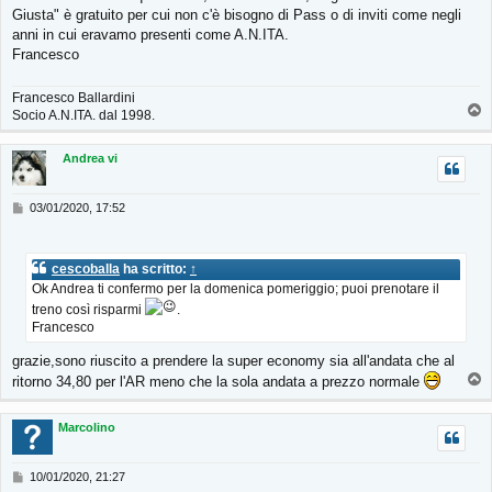
Giusta" è gratuito per cui non c'è bisogno di Pass o di inviti come negli
anni in cui eravamo presenti come A.N.ITA.
Francesco
Francesco Ballardini
T
Socio A.N.ITA. dal 1998.
o
p
Andrea vi
M
03/01/2020, 17:52
e
s
s
cescoballa
ha scritto:
↑
a
Ok Andrea ti confermo per la domenica pomeriggio; puoi prenotare il
g
g
treno così risparmi
.
i
Francesco
o
grazie,sono riuscito a prendere la super economy sia all'andata che al
T
ritorno 34,80 per l'AR meno che la sola andata a prezzo normale
o
p
Marcolino
M
10/01/2020, 21:27
e