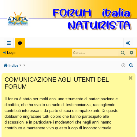
Cerca
R
oll
or
og
Login
eg
u
in
C
Indice
a
m
e
COMUNICAZIONE AGLI UTENTI DEL
r
m
FORUM
c
en
a
Il forum è stato per molti anni uno strumento di partecipazione e
ti
dibattito, che ha svolto un ruolo di testimonianza, raccogliendo
Ra
contributi interessanti da parte di soci e simpatizzanti. Di questo
dobbiamo ringraziare tutti coloro che hanno partecipato alle
pi
discussioni e in particolare i moderatori che negli anni hanno
di
contributo a mantenere vivo questo luogo di incontro virtuale.