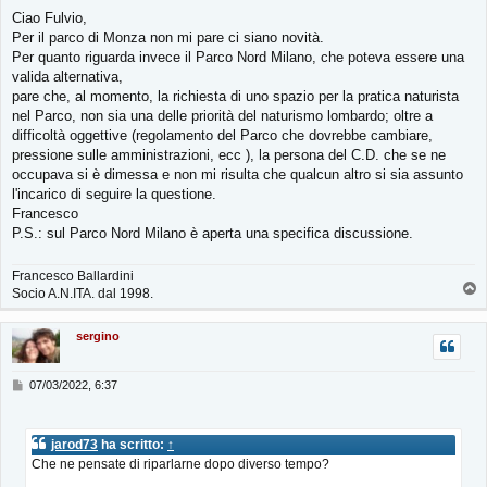
i
Ciao Fulvio,
o
Per il parco di Monza non mi pare ci siano novità.
Per quanto riguarda invece il Parco Nord Milano, che poteva essere una
valida alternativa,
pare che, al momento, la richiesta di uno spazio per la pratica naturista
nel Parco, non sia una delle priorità del naturismo lombardo; oltre a
difficoltà oggettive (regolamento del Parco che dovrebbe cambiare,
pressione sulle amministrazioni, ecc ), la persona del C.D. che se ne
occupava si è dimessa e non mi risulta che qualcun altro si sia assunto
l'incarico di seguire la questione.
Francesco
P.S.: sul Parco Nord Milano è aperta una specifica discussione.
Francesco Ballardini
T
Socio A.N.ITA. dal 1998.
o
p
sergino
M
07/03/2022, 6:37
e
s
s
jarod73
ha scritto:
↑
a
Che ne pensate di riparlarne dopo diverso tempo?
g
g