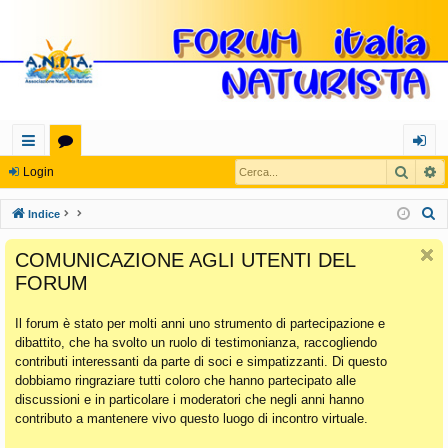
Cerca
R
oll
or
og
Login
eg
u
in
C
Indice
a
m
e
COMUNICAZIONE AGLI UTENTI DEL
r
m
FORUM
c
en
a
Il forum è stato per molti anni uno strumento di partecipazione e
ti
dibattito, che ha svolto un ruolo di testimonianza, raccogliendo
Ra
contributi interessanti da parte di soci e simpatizzanti. Di questo
dobbiamo ringraziare tutti coloro che hanno partecipato alle
pi
discussioni e in particolare i moderatori che negli anni hanno
di
contributo a mantenere vivo questo luogo di incontro virtuale.