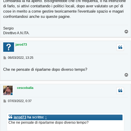
Lombardia la ha aperto. Bisognerebbe che chi frequenta, o ha intenzione
a
g
di farlo, si attivi contattando i politici locali, dopo aver valutato un po' di
g
cose in merito a come gestire teoricamente l'eventuale spazio e magari
i
confrontandosi anche su queste pagine.
o
Sergio
T
Direttivo A.N.ITA.
o
p
jarod73
M
06/03/2022, 13:25
e
s
Che ne pensate di riparlarne dopo diverso tempo?
s
T
a
g
o
g
p
cescoballa
i
o
M
07/03/2022, 0:37
e
s
s
jarod73
ha scritto:
↑
a
Che ne pensate di riparlarne dopo diverso tempo?
g
g