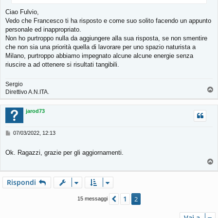
i
Ciao Fulvio,
o
Vedo che Francesco ti ha risposto e come suo solito facendo un appunto
personale ed inappropriato.
Non ho purtroppo nulla da aggiungere alla sua risposta, se non smentire
che non sia una priorità quella di lavorare per uno spazio naturista a
Milano, purtroppo abbiamo impegnato alcune alcune energie senza
riuscire a ad ottenere si risultati tangibili.
Sergio
T
Direttivo A.N.ITA.
o
p
jarod73
M
07/03/2022, 12:13
e
s
Ok. Ragazzi, grazie per gli aggiornamenti.
s
T
a
g
o
g
p
Rispondi
i
o
1
Precedente
2
15 messaggi
Vai a