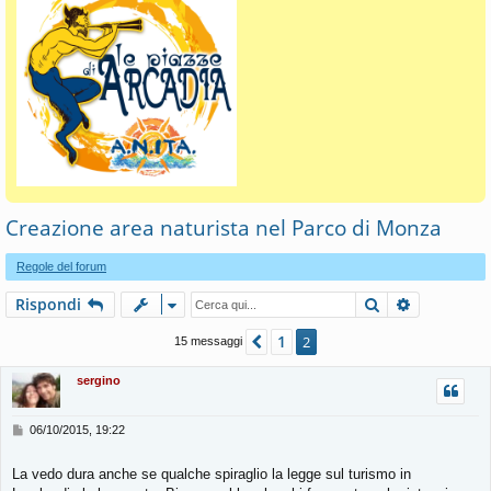
Creazione area naturista nel Parco di Monza
Regole del forum
Cerca
Ricerca av
Rispondi
1
Precedente
2
15 messaggi
sergino
M
06/10/2015, 19:22
e
s
La vedo dura anche se qualche spiraglio la legge sul turismo in
s