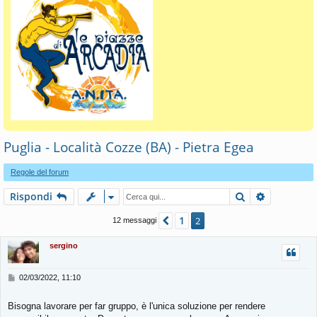
Puglia - Località Cozze (BA) - Pietra Egea
Regole del forum
Cerca
Ricerca av
Rispondi
1
Precedente
2
12 messaggi
sergino
M
02/03/2022, 11:10
e
s
Bisogna lavorare per far gruppo, è l'unica soluzione per rendere
s