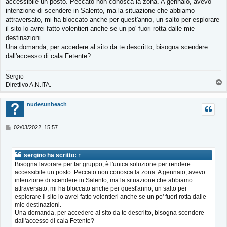
accessibile un posto. Peccato non conosca la zona. A gennaio, avevo
a
g
intenzione di scendere in Salento, ma la situazione che abbiamo
g
attraversato, mi ha bloccato anche per quest'anno, un salto per esplorare
i
il sito lo avrei fatto volentieri anche se un po' fuori rotta dalle mie
o
destinazioni.
Una domanda, per accedere al sito da te descritto, bisogna scendere
dall'accesso di cala Fetente?
Sergio
T
Direttivo A.N.ITA.
o
p
nudesunbeach
M
02/03/2022, 15:57
e
s
s
sergino
ha scritto:
↑
a
Bisogna lavorare per far gruppo, è l'unica soluzione per rendere
g
accessibile un posto. Peccato non conosca la zona. A gennaio, avevo
g
i
intenzione di scendere in Salento, ma la situazione che abbiamo
o
attraversato, mi ha bloccato anche per quest'anno, un salto per
esplorare il sito lo avrei fatto volentieri anche se un po' fuori rotta dalle
mie destinazioni.
Una domanda, per accedere al sito da te descritto, bisogna scendere
dall'accesso di cala Fetente?