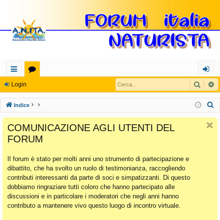
Cerca
R
oll
or
og
Login
eg
u
in
C
Indice
a
m
e
COMUNICAZIONE AGLI UTENTI DEL
r
m
FORUM
c
en
a
Il forum è stato per molti anni uno strumento di partecipazione e
ti
dibattito, che ha svolto un ruolo di testimonianza, raccogliendo
Ra
contributi interessanti da parte di soci e simpatizzanti. Di questo
dobbiamo ringraziare tutti coloro che hanno partecipato alle
pi
discussioni e in particolare i moderatori che negli anni hanno
di
contributo a mantenere vivo questo luogo di incontro virtuale.