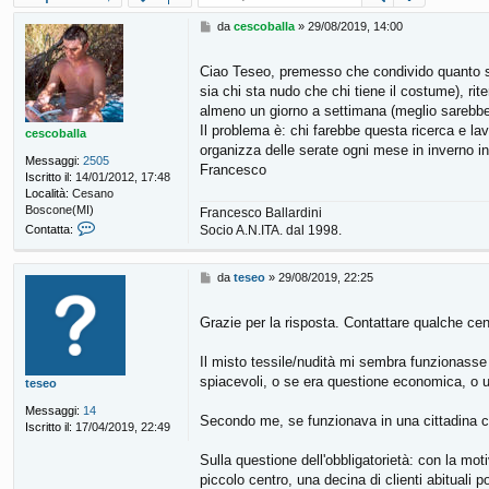
M
da
cescoballa
»
29/08/2019, 14:00
e
s
Ciao Teseo, premesso che condivido quanto scri
s
sia chi sta nudo che chi tiene il costume), rit
a
g
almeno un giorno a settimana (meglio sarebb
g
Il problema è: chi farebbe questa ricerca e l
cescoballa
i
organizza delle serate ogni mese in inverno i
o
Messaggi:
2505
Francesco
Iscritto il:
14/01/2012, 17:48
Località:
Cesano
Boscone(MI)
Francesco Ballardini
C
Socio A.N.ITA. dal 1998.
Contatta:
o
n
t
M
da
teseo
»
29/08/2019, 22:25
a
e
t
s
Grazie per la risposta. Contattare qualche cen
t
s
a
a
c
g
Il misto tessile/nudità mi sembra funzionasse 
e
g
spiacevoli, o se era questione economica, o un
teseo
s
i
c
o
Messaggi:
14
Secondo me, se funzionava in una cittadina co
o
Iscritto il:
17/04/2019, 22:49
b
a
Sulla questione dell'obbligatorietà: con la mo
l
piccolo centro, una decina di clienti abituali p
l