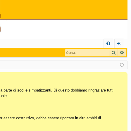
C
Cerca
Ric
FA
og
Q
in
da parte di soci e simpatizzanti. Di questo dobbiamo ringraziare tutti
uale.
essere costruttivo, debba essere riportato in altri ambiti di