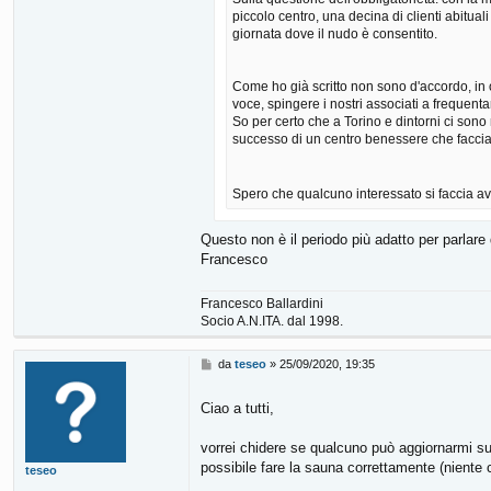
o
piccolo centro, una decina di clienti abitual
b
giornata dove il nudo è consentito.
a
l
l
a
Come ho già scritto non sono d'accordo, in 
voce, spingere i nostri associati a frequen
So per certo che a Torino e dintorni ci sono m
successo di un centro benessere che faccia 
Spero che qualcuno interessato si faccia a
Questo non è il periodo più adatto per parlar
Francesco
Francesco Ballardini
Socio A.N.ITA. dal 1998.
M
da
teseo
»
25/09/2020, 19:35
e
s
Ciao a tutti,
s
a
g
vorrei chidere se qualcuno può aggiornarmi su
g
possibile fare la sauna correttamente (niente c
teseo
i