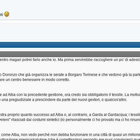
nti
entro magari potrei farlo anche io. Ma prima servirebbe raccogliere un po' di adesio
 Doronzo che già organizza le serate a Borgaro Torinese e che vedono già la parte
tare un centro benessere in modo corretto.
e ad Alba con la precedente gestione, ora credo sia obbligatorio il tessile. La moti
una pregiudiziale a prescindere da parte dei nuovi gestori, o qualcos'altro.
ostra proprio quanto successo ad Alba o, al contrario, a Garda al Gardacqua; i tess
eleni" rilasciati dai costumi sintetici (io personalmente ci ho provato ma ci ho rinunc
come Alba, non vedo perchè non debba funzionare in una città di quasi un milione 
motivazione igienica/salutare (che è correttissima) secondo me puoi convincerci qualc