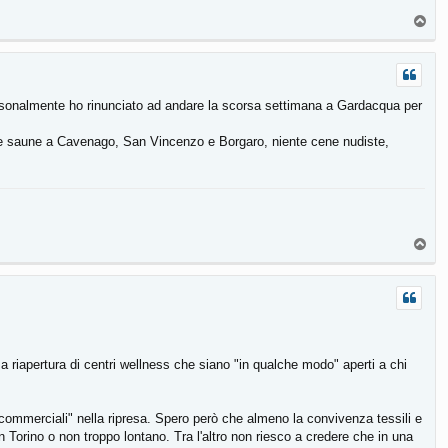
T
o
p
rsonalmente ho rinunciato ad andare la scorsa settimana a Gardacqua per
ente saune a Cavenago, San Vincenzo e Borgaro, niente cene nudiste,
T
o
p
a riapertura di centri wellness che siano "in qualche modo" aperti a chi
 commerciali" nella ripresa. Spero però che almeno la convivenza tessili e
Torino o non troppo lontano. Tra l'altro non riesco a credere che in una