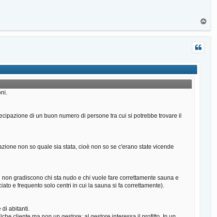
T
o
p
ni.
cipazione di un buon numero di persone tra cui si potrebbe trovare il
vazione non so quale sia stata, cioè non so se c'erano state vicende
ili non gradiscono chi sta nudo e chi vuole fare correttamente sauna e
iato e frequento solo centri in cui la sauna si fa correttamente).
di abitanti.
he cliente ma non un gestore: al gestore interessa il profitto. In un