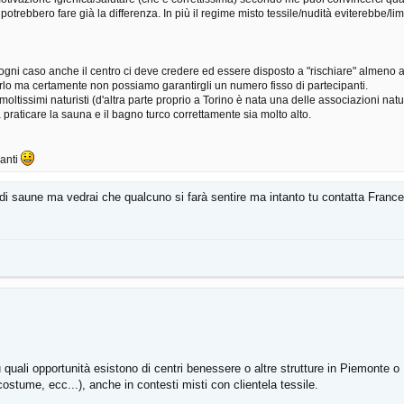
i potrebbero fare già la differenza. In più il regime misto tessile/nudità eviterebbe/li
ogni caso anche il centro ci deve credere ed essere disposto a "rischiare" almeno al
tarlo ma certamente non possiamo garantirgli un numero fisso di partecipanti.
oltissimi naturisti (d'altra parte proprio a Torino è nata una delle associazioni naturi
praticare la sauna e il bagno turco correttamente sia molto alto.
vanti
e di saune ma vedrai che qualcuno si farà sentire ma intanto tu contatta Fran
 quali opportunità esistono di centri benessere o altre strutture in Piemonte
ostume, ecc...), anche in contesti misti con clientela tessile.