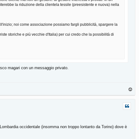
miterebbe la riduzione della clientela tessile (preesistente e nuova) nella
l'inizio; noi come associazione possiamo fargli pubblicità, spargere la
ste storiche e più vecchie d'Italia) per cui credo che la possibilità di
cesco magari con un messaggio privato.
T
o
p
 o Lombardia occidentale (insomma non troppo lontanto da Torino) dove è