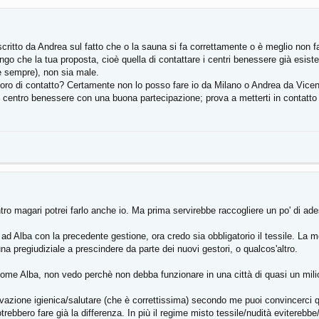
tto da Andrea sul fatto che o la sauna si fa correttamente o è meglio non farl
engo che la tua proposta, cioè quella di contattare i centri benessere già esiste
e sempre), non sia male.
avoro di contatto? Certamente non lo posso fare io da Milano o Andrea da Vice
n centro benessere con una buona partecipazione; prova a metterti in contatto 
tro magari potrei farlo anche io. Ma prima servirebbe raccogliere un po' di ade
ad Alba con la precedente gestione, ora credo sia obbligatorio il tessile. La 
a pregiudiziale a prescindere da parte dei nuovi gestori, o qualcos'altro.
me Alba, non vedo perchè non debba funzionare in una città di quasi un milio
tivazione igienica/salutare (che è correttissima) secondo me puoi convincerci qu
otrebbero fare già la differenza. In più il regime misto tessile/nudità eviterebbe