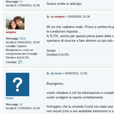
o
Messaggi:
14
Grazie molte in anticipo
Iscritto il:
17/04/2019, 22:49
M
da
sergino
»
25/09/2020, 20:38
e
s
Mi sa che cadiamo male. Prova a sentire Acqu
s
le condizioni imposte...
a
sergino
g
A.N.ITA. anche per questa prima parte della s
Messaggi:
2818
g
speriamo di riuscire a fare almeno un piccolo 
Iscritto il:
04/02/2012, 15:02
i
Località:
Caprino
o
Bergamasco, sono un
Sergio
componente del Consiglio
Direttivo A.N.ITA.
Direttivo di A.N.ITA.
C
Contatta:
o
n
t
M
da
teseo
»
05/06/2021, 12:30
a
e
t
s
Buongiorno,
t
s
a
a
s
g
vorrei chiedere a chi ha informazioni e contat
e
g
vuole svolgere la sauna correttamente.
teseo
r
i
g
o
Messaggi:
14
Immagino che la vicenda Covid sia stata una b
i
Iscritto il:
17/04/2019, 22:49
n
non tessili (che a me andrebbe benissimo e sa