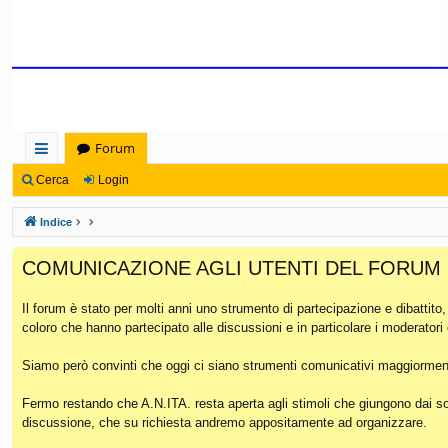
Forum
oll
Cerca
Login
eg
Indice
a
COMUNICAZIONE AGLI UTENTI DEL FORUM
m
en
Il forum è stato per molti anni uno strumento di partecipazione e dibattito
coloro che hanno partecipato alle discussioni e in particolare i moderatori
ti
Ra
Siamo però convinti che oggi ci siano strumenti comunicativi maggiorment
pi
Fermo restando che A.N.ITA. resta aperta agli stimoli che giungono dai soc
discussione, che su richiesta andremo appositamente ad organizzare.
di