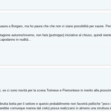
aura a Borgaro, ma ho paura che che non vi siano possibilità per saune. Pe
tagione autunno/inverno, non farà (purtroppo) iniziative al chiuso, quindi ni
capodanno in nudità...
ti, se ci sono novità per la scena Torinese e Piemontese in merito alla prossim
rutta botta per il settore e questo probabilmente non favorirà politiche "poco
rebbe comunque manna dal cielo) possa realizzarsi in almeno una struttura in 