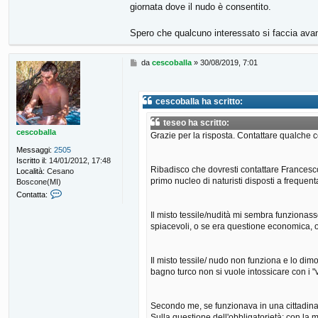
giornata dove il nudo è consentito.
a
Spero che qualcuno interessato si faccia ava
M
da
cescoballa
»
30/08/2019, 7:01
e
s
s
cescoballa ha scritto:
a
g
teseo ha scritto:
g
cescoballa
Grazie per la risposta. Contattare qualche c
i
o
Messaggi:
2505
Iscritto il:
14/01/2012, 17:48
Ribadisco che dovresti contattare Francesco
Località:
Cesano
primo nucleo di naturisti disposti a frequen
Boscone(MI)
C
Contatta:
o
n
Il misto tessile/nudità mi sembra funzionass
t
spiacevoli, o se era questione economica, o 
a
t
t
Il misto tessile/ nudo non funziona e lo dim
a
bagno turco non si vuole intossicare con i "v
c
e
s
Secondo me, se funzionava in una cittadina 
c
Sulla questione dell'obbligatorietà: con la 