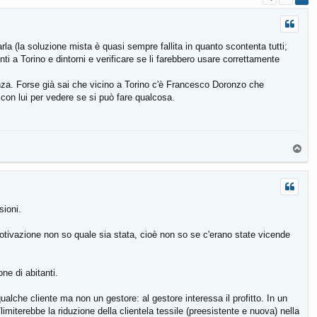
a (la soluzione mista è quasi sempre fallita in quanto scontenta tutti;
nti a Torino e dintorni e verificare se li farebbero usare correttamente
nza. Forse già sai che vicino a Torino c'è Francesco Doronzo che
con lui per vedere se si può fare qualcosa.
T
o
p
sioni.
motivazione non so quale sia stata, cioè non so se c'erano state vicende
ne di abitanti.
alche cliente ma non un gestore: al gestore interessa il profitto. In un
/limiterebbe la riduzione della clientela tessile (preesistente e nuova) nella