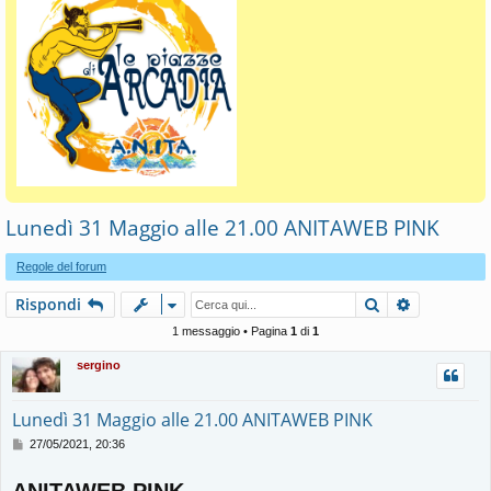
Lunedì 31 Maggio alle 21.00 ANITAWEB PINK
Regole del forum
Cerca
Ricerca av
Rispondi
1 messaggio • Pagina
1
di
1
sergino
Lunedì 31 Maggio alle 21.00 ANITAWEB PINK
M
27/05/2021, 20:36
e
s