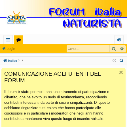
Cerca
R
oll
or
og
Login
eg
u
in
C
Indice
a
m
e
COMUNICAZIONE AGLI UTENTI DEL
r
m
FORUM
c
en
a
Il forum è stato per molti anni uno strumento di partecipazione e
ti
dibattito, che ha svolto un ruolo di testimonianza, raccogliendo
Ra
contributi interessanti da parte di soci e simpatizzanti. Di questo
dobbiamo ringraziare tutti coloro che hanno partecipato alle
pi
discussioni e in particolare i moderatori che negli anni hanno
di
contributo a mantenere vivo questo luogo di incontro virtuale.