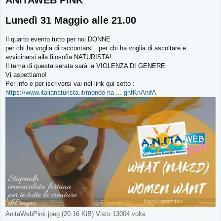
ANITAWEB PINK
s
a
g
Lunedì 31 Maggio alle 21.00
g
i
o
Il quarto evento tutto per noi DONNE
per chi ha voglia di raccontarsi...per chi ha voglia di ascoltare e
avvicinarsi alla filosofia NATURISTA!
Il tema di questa serata sarà la VIOLENZA DI GENERE
Vi aspettiamo!
Per info e per iscriversi vai nel link qui sotto :
https://www.italianaturista.it/mondo-na ... ghfKnAnifA
AnitaWebPink.jpeg (20.16 KiB) Visto 13004 volte