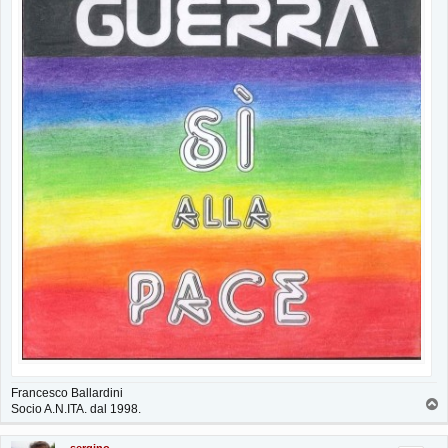
Francesco Ballardini
T
Socio A.N.ITA. dal 1998.
o
p