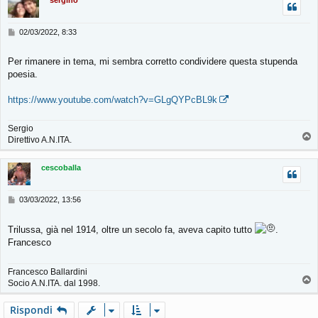
sergino
M
02/03/2022, 8:33
e
s
Per rimanere in tema, mi sembra corretto condividere questa stupenda
s
poesia.
a
g
g
https://www.youtube.com/watch?v=GLgQYPcBL9k
i
o
Sergio
T
Direttivo A.N.ITA.
o
p
cescoballa
M
03/03/2022, 13:56
e
s
Trilussa, già nel 1914, oltre un secolo fa, aveva capito tutto
.
s
a
Francesco
g
g
Francesco Ballardini
i
T
Socio A.N.ITA. dal 1998.
o
o
p
Rispondi