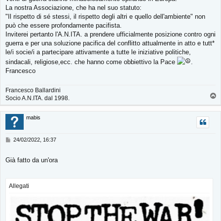
s
La nostra Associazione, che ha nel suo statuto:
a
g
"Il rispetto di sé stessi, il rispetto degli altri e quello dell'ambiente" non
g
può che essere profondamente pacifista.
i
Inviterei pertanto l'A.N.ITA. a prendere ufficialmente posizione contro ogni
o
guerra e per una soluzione pacifica del conflitto attualmente in atto e tutt*
le/i socie/i a partecipare attivamente a tutte le iniziative politiche,
sindacali, religiose,ecc. che hanno come obbiettivo la Pace
.
Francesco
Francesco Ballardini
T
Socio A.N.ITA. dal 1998.
o
p
mabis
M
24/02/2022, 16:37
e
s
Già fatto da un'ora
s
a
g
g
Allegati
i
o