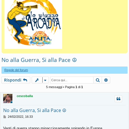
No alla Guerra, Si alla Pace ☮️
Regole del forum
Cerca
Ricerca av
Rispondi
5 messaggi • Pagina
1
di
1
cescoballa
No alla Guerra, Si alla Pace ☮️
M
24/02/2022, 16:33
e
s
Venti di guerra stanno minacciosamente spirando in Europa.