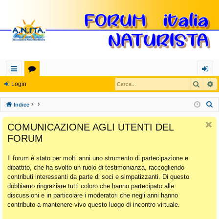
Cerca
R
oll
or
og
Login
eg
u
in
C
Indice
a
m
e
COMUNICAZIONE AGLI UTENTI DEL
r
m
FORUM
c
en
a
Il forum è stato per molti anni uno strumento di partecipazione e
ti
dibattito, che ha svolto un ruolo di testimonianza, raccogliendo
Ra
contributi interessanti da parte di soci e simpatizzanti. Di questo
dobbiamo ringraziare tutti coloro che hanno partecipato alle
pi
discussioni e in particolare i moderatori che negli anni hanno
di
contributo a mantenere vivo questo luogo di incontro virtuale.