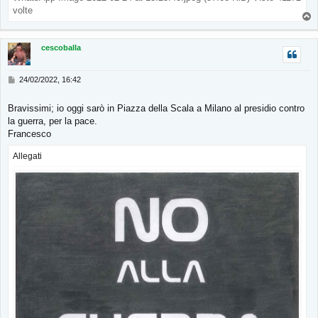
volte
T
o
p
cescoballa
M
24/02/2022, 16:42
e
s
Bravissimi; io oggi sarò in Piazza della Scala a Milano al presidio contro
s
la guerra, per la pace.
a
g
Francesco
g
i
Allegati
o