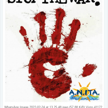
WhatsApp Image 2022-02-24 at 13.25.48.jpeg (57.88 KiB) Visto 41172