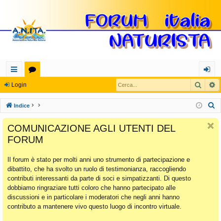
Cerca
R
oll
or
og
Login
eg
u
in
C
Indice
a
m
e
COMUNICAZIONE AGLI UTENTI DEL
r
m
FORUM
c
en
a
Il forum è stato per molti anni uno strumento di partecipazione e
ti
dibattito, che ha svolto un ruolo di testimonianza, raccogliendo
Ra
contributi interessanti da parte di soci e simpatizzanti. Di questo
dobbiamo ringraziare tutti coloro che hanno partecipato alle
pi
discussioni e in particolare i moderatori che negli anni hanno
di
contributo a mantenere vivo questo luogo di incontro virtuale.