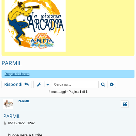
PARMIL
Regole del forum
Cerca
Ricerca av
Rispondi
4 messaggi • Pagina
1
di
1
PARMIL
PARMIL
M
05/03/2022, 20:42
e
s
... buona sera a tutti/e ..