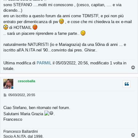
s
sono STEFANO ....molti mi conoscono , (cesco, capitan, .... e via
a
g
dicendo...)
g
ero un iscritto a questo forum da anni come TDMSTF, e poi non più
i
entrato per dimenticanza di pw
, e cose che mi chiedeva la ex e-mail
o
di HOTMAIL
.. sarà un piacere riprendere a farne parte..
naturalmente NATURISTI (io e Mariagrazia) da una 50ina di anni ... e
iscritto all'A.N.ITA nel '90...convinto dai pres. Ghirar..
Ultima modifica di
PARMIL
il 05/03/2022, 20:56, modificato 1 volta in
T
totale.
o
p
cescoballa
M
05/03/2022, 20:55
e
s
Ciao Stefano, ben ritornato nel forum.
s
a
Salutami Maria Grazia
.
g
Francesco
g
i
Francesco Ballardini
o
T
Socio A.N.ITA. dal 1998.