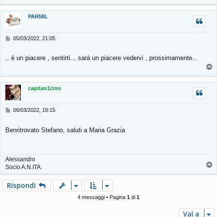
o
p
PARMIL
M
05/03/2022, 21:05
e
s
.. è un piacere , sentirti... sarà un piacere vedervi , prossimamente..
s
T
a
g
o
g
p
capitan1cino
i
o
M
06/03/2022, 18:15
e
s
Benritrovato Stefano, saluti a Maria Grazia
s
a
g
g
Alessandro
i
T
Socio A.N.ITA.
o
o
p
Rispondi
4 messaggi • Pagina
1
di
1
Vai a