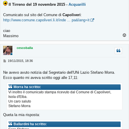
Il Tirreno del 19 novembre 2015 -
Acquarilli
s
a
g
Comunicato sul sito del Comune di
Capoliveri
:
g
http://www.comune.capoliveri.li.it/inde ... pa&lang=it
i
o
ciao
T
Massimo
o
p
cescoballa
M
19/11/2015, 18:36
e
s
Ne avevo avuto notizia dal Segretario dell'UNi Lazio Stefan
o Morra.
s
Ecco quanto mi aveva scritto oggi alle 17,11:
a
g
g
Morra ha scritto:
i
Vi inoltro il comunicato stampa ricevuto dal Comune di Capoliveri,
o
Isola d'Elba.
Un caro saluto
Stefano Morra
Queta la mia risposta:
Ballardini ha scritto: