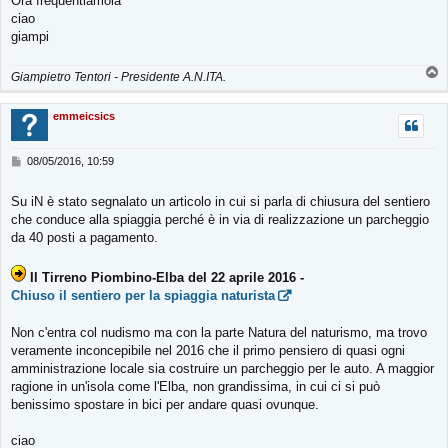
Ora frequentiamola
ciao
giampi
T
Giampietro Tentori - Presidente A.N.ITA.
o
p
emmeicsics
M
08/05/2016, 10:59
e
s
Su iN è stato segnalato un articolo in cui si parla di chiusura del sentiero
s
che conduce alla spiaggia perché è in via di realizzazione un parcheggio
a
g
da 40 posti a pagamento.
g
i
Il Tirreno Piombino-Elba del 22 aprile 2016 -
o
Chiuso il sentiero per la spiaggia naturista
Non c'entra col nudismo ma con la parte Natura del naturismo, ma trovo
veramente inconcepibile nel 2016 che il primo pensiero di quasi ogni
amministrazione locale sia costruire un parcheggio per le auto. A maggior
ragione in un'isola come l'Elba, non grandissima, in cui ci si può
benissimo spostare in bici per andare quasi ovunque.
ciao