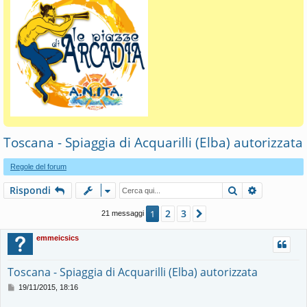
Toscana - Spiaggia di Acquarilli (Elba) autorizzata
Regole del forum
Cerca
Ricerca av
Rispondi
2
3
1
Prossimo
21 messaggi
emmeicsics
Toscana - Spiaggia di Acquarilli (Elba) autorizzata
M
19/11/2015, 18:16
e
s