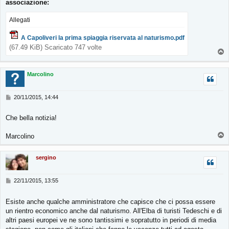
associazione:
a
g
g
Allegati
i
o
A Capoliveri la prima spiaggia riservata al naturismo.pdf
(67.49 KiB) Scaricato 747 volte
T
o
p
Marcolino
M
20/11/2015, 14:44
e
s
Che bella notizia!
s
a
T
g
Marcolino
g
o
i
p
sergino
o
M
22/11/2015, 13:55
e
s
Esiste anche qualche amministratore che capisce che ci possa essere
s
un rientro economico anche dal naturismo. All'Elba di turisti Tedeschi e di
a
g
altri paesi europei ve ne sono tantissimi e sopratutto in periodi di media
g