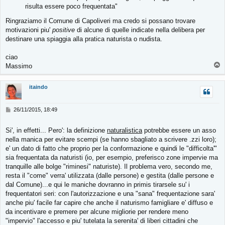
risulta essere poco frequentata"
Ringraziamo il Comune di Capoliveri ma credo si possano trovare
motivazioni piu'
positive
di alcune di quelle indicate nella delibera per
destinare una spiaggia alla pratica naturista o nudista.
ciao
T
Massimo
o
p
itaindo
M
26/11/2015, 18:49
e
s
Si', in effetti... Pero': la definizione
naturalistica
potrebbe essere un asso
s
nella manica per evitare scempi (se hanno sbagliato a scrivere .zzi loro);
a
g
e' un dato di fatto che proprio per la conformazione e quindi le "difficolta'"
g
sia frequentata da naturisti (io, per esempio, preferisco zone impervie ma
i
tranquille alle bolge "riminesi" naturiste). Il problema vero, secondo me,
o
resta il "come" verra' utilizzata (dalle persone) e gestita (dalle persone e
dal Comune)...e qui le maniche dovranno in primis tirarsele su' i
frequentatori seri: con l'autorizzazione e una "sana" frequentazione sara'
anche piu' facile far capire che anche il naturismo famigliare e' diffuso e
da incentivare e premere per alcune migliorie per rendere meno
"impervio" l'accesso e piu' tutelata la serenita' di liberi cittadini che