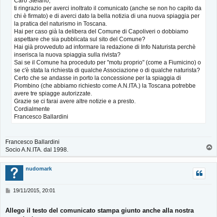
Caro Stefano,
ti ringrazio per averci inoltrato il comunicato (anche se non ho capito da
chi è firmato) e di averci dato la bella notizia di una nuova spiaggia per
la pratica del naturismo in Toscana.
Hai per caso già la delibera del Comune di Capoliveri o dobbiamo
aspettare che sia pubblicata sul sito del Comune?
Hai già provveduto ad informare la redazione di Info Naturista perchè
inserisca la nuova spiaggia sulla rivista?
Sai se il Comune ha proceduto per "motu proprio" (come a Fiumicino) o
se c'è stata la richiesta di qualche Associazione o di qualche naturista?
Certo che se andasse in porto la concessione per la spiaggia di
Piombino (che abbiamo richiesto come A.N.ITA.) la Toscana potrebbe
avere tre spiagge autorizzate.
Grazie se ci farai avere altre notizie e a presto.
Cordialmente
Francesco Ballardini
Francesco Ballardini
T
Socio A.N.ITA. dal 1998.
o
p
nudomark
M
19/11/2015, 20:01
e
s
Allego il testo del comunicato stampa giunto anche alla nostra
s