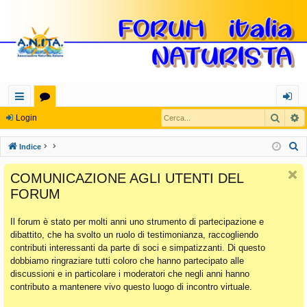
Cerca
R
oll
or
og
Login
eg
u
in
C
Indice
a
m
e
COMUNICAZIONE AGLI UTENTI DEL
r
m
FORUM
c
en
a
Il forum è stato per molti anni uno strumento di partecipazione e
ti
dibattito, che ha svolto un ruolo di testimonianza, raccogliendo
Ra
contributi interessanti da parte di soci e simpatizzanti. Di questo
dobbiamo ringraziare tutti coloro che hanno partecipato alle
pi
discussioni e in particolare i moderatori che negli anni hanno
di
contributo a mantenere vivo questo luogo di incontro virtuale.