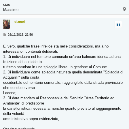
ciao
T
Massimo
o
p
giampi
M
26/11/2015, 21:56
e
s
E' vero, qualche frase infelice sta nelle considerazioni, ma a noi
s
interessano i contenuti deliberati:
a
g
1. Di individuare nel territorio comunale un'area balneare idonea ad una
g
fruizione del cosiddetto
i
turismo naturista in una spiaggia libera, in gestione al Comune.
o
2. Di individuare come spiaggia naturista quella denominata "Spiaggia di
Acquarilli" sulla costa
occidentale del territorio comunale, raggiungibile dalla strada provinciale
che conduce verso
Lacona;
3. Di dare mandato al Responsabile del Servizio "Area Territorio ed
Ambiente" di predisporre
la cartellonistica necessaria, nonché quanto previsto al raggiungimento
della volontà
amministrativa sopra evidenziata;