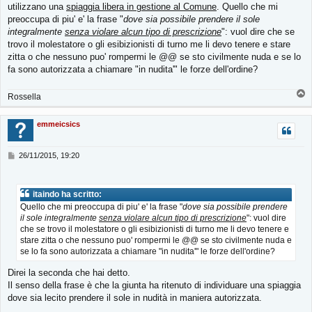
utilizzano una
spiaggia libera in gestione al Comune
. Quello che mi
preoccupa di piu' e' la frase "
dove sia possibile prendere il sole
integralmente
senza violare alcun tipo di prescrizione
": vuol dire che se
trovo il molestatore o gli esibizionisti di turno me li devo tenere e stare
zitta o che nessuno puo' rompermi le @@ se sto civilmente nuda e se lo
fa sono autorizzata a chiamare "in nudita'" le forze dell'ordine?
T
Rossella
o
p
emmeicsics
M
26/11/2015, 19:20
e
s
s
itaindo ha scritto:
a
Quello che mi preoccupa di piu' e' la frase "
dove sia possibile prendere
g
il sole integralmente
senza violare alcun tipo di prescrizione
": vuol dire
g
i
che se trovo il molestatore o gli esibizionisti di turno me li devo tenere e
o
stare zitta o che nessuno puo' rompermi le @@ se sto civilmente nuda e
se lo fa sono autorizzata a chiamare "in nudita'" le forze dell'ordine?
Direi la seconda che hai detto.
Il senso della frase è che la giunta ha ritenuto di individuare una spiaggia
dove sia lecito prendere il sole in nudità in maniera autorizzata.