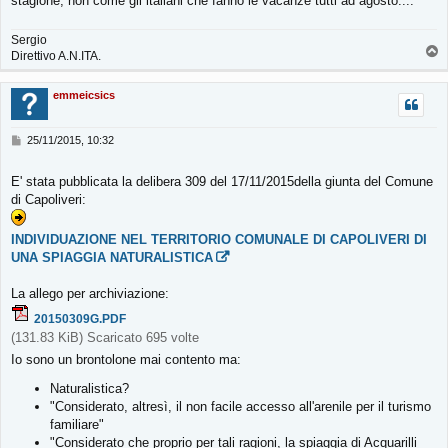
stagione, non come gli italiani che fanno le vacanze tutti ad agosto....
i
o
Sergio
T
Direttivo A.N.ITA.
o
p
emmeicsics
M
25/11/2015, 10:32
e
s
E' stata pubblicata la delibera 309 del 17/11/2015della giunta del Comune
s
di Capoliveri:
a
g
g
INDIVIDUAZIONE NEL TERRITORIO COMUNALE DI CAPOLIVERI DI
i
UNA SPIAGGIA NATURALISTICA
o
La allego per archiviazione:
20150309G.PDF
(131.83 KiB) Scaricato 695 volte
Io sono un brontolone mai contento ma:
Naturalistica?
"Considerato, altresì, il non facile accesso all'arenile per il turismo
familiare"
"Considerato che proprio per tali ragioni, la spiaggia di Acquarilli