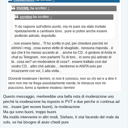
a
g
PARMIL
ha scritto:
↑
g
i
sergino
ha scritto:
↑
o
Ti do ragione sull'ultimo punto, ma mi pare sia stato invitato
ripetutamente a cambiare tono.. pure io potrei anche essere
piuttosto adirato, dopotutto.
.. non essere falso... TI ho scritto in pvt, per chiedere perché mi
elimini i msg.. cosa avevo detto di sbagliato.. nessuna risposta... è
qui che ti ho messo accanto al
...
anche lui CD.. è gestore di Anita in
chat su Telegram.. non parlarmi Tu di toni... io sono più adirato di
te.. cosa sei? un moderatore di cosa?.. essere trattato così dal
vostro CD... altro ché adirato.... rientrerrei in ANITA solo per
incazzarmi con voi, 1 alla volta...
Dovresti moderare i termini, io non ti conosco, non so chi sei e a dire il
vero non me ne frega assolutamente niente, le minacce non mi
piacciono, torno a ripetere modera i termini
Questo messaggio, meriterebbe una bella nota di moderazione uno
perchè la moderazione ha risposto in PVT e due perche si continua ad
ins...inuare (per essere buoni), la moderazione.
Ma qui sono buoni, troppo buoni.
Ma inutile intervenire in altri modi, Stefano, ti stai facendo del male da
solo, se hai bisogno di aiuto chiedi pure