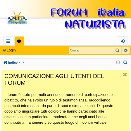
Cerca
R
oll
or
og
Login
eg
u
in
C
Indice
a
m
e
COMUNICAZIONE AGLI UTENTI DEL
r
m
FORUM
c
en
a
Il forum è stato per molti anni uno strumento di partecipazione e
ti
dibattito, che ha svolto un ruolo di testimonianza, raccogliendo
Ra
contributi interessanti da parte di soci e simpatizzanti. Di questo
dobbiamo ringraziare tutti coloro che hanno partecipato alle
pi
discussioni e in particolare i moderatori che negli anni hanno
di
contributo a mantenere vivo questo luogo di incontro virtuale.