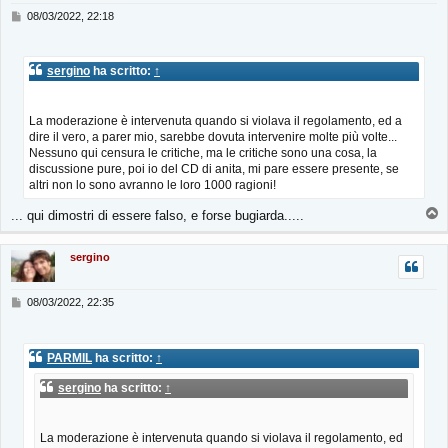
M
08/03/2022, 22:18
e
s
s
sergino
ha scritto:
↑
a
g
g
i
La moderazione è intervenuta quando si violava il regolamento, ed a
o
dire il vero, a parer mio, sarebbe dovuta intervenire molte più volte...
Nessuno qui censura le critiche, ma le critiche sono una cosa, la
discussione pure, poi io del CD di anita, mi pare essere presente, se
altri non lo sono avranno le loro 1000 ragioni!
T
... qui dimostri di essere falso, e forse bugiarda.....
o
p
sergino
M
08/03/2022, 22:35
e
s
s
PARMIL
ha scritto:
↑
a
g
sergino
ha scritto:
↑
g
i
o
La moderazione è intervenuta quando si violava il regolamento, ed