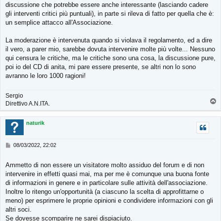
discussione che potrebbe essere anche interessante (lasciando cadere
gli interventi critici più puntuali), in parte si rileva di fatto per quella che è:
un semplice attacco all'Associazione.
La moderazione è intervenuta quando si violava il regolamento, ed a dire
il vero, a parer mio, sarebbe dovuta intervenire molte più volte... Nessuno
qui censura le critiche, ma le critiche sono una cosa, la discussione pure,
poi io del CD di anita, mi pare essere presente, se altri non lo sono
avranno le loro 1000 ragioni!
Sergio
T
Direttivo A.N.ITA.
o
p
naturik
M
08/03/2022, 22:02
e
s
Ammetto di non essere un visitatore molto assiduo del forum e di non
s
intervenire in effetti quasi mai, ma per me è comunque una buona fonte
a
g
di informazioni in genere e in particolare sulle attività dell'associazione.
g
Inoltre lo ritengo un'opportunità (a ciascuno la scelta di approfittarne o
i
meno) per esprimere le proprie opinioni e condividere informazioni con gli
o
altri soci.
Se dovesse scomparire ne sarei dispiaciuto.