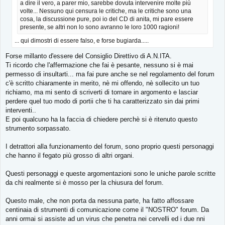
a dire il vero, a parer mio, sarebbe dovuta intervenire molte più
volte... Nessuno qui censura le critiche, ma le critiche sono una
cosa, la discussione pure, poi io del CD di anita, mi pare essere
presente, se altri non lo sono avranno le loro 1000 ragioni!
... qui dimostri di essere falso, e forse bugiarda.....
Forse millanto d'essere del Consiglio Direttivo di A.N.ITA.
Ti ricordo che l'affermazione che fai è pesante, nessuno si è mai
permesso di insultarti... ma fai pure anche se nel regolamento del forum
c'è scritto chiaramente in merito, nè mi offendo, nè sollecito un tuo
richiamo, ma mi sento di scriverti di tornare in argomento e lasciar
perdere quel tuo modo di portii che ti ha caratterizzato sin dai primi
interventi..
E poi qualcuno ha la faccia di chiedere perchè si è ritenuto questo
strumento sorpassato.
I detrattori alla funzionamento del forum, sono proprio questi personaggi
che hanno il fegato più grosso di altri organi.
Questi personaggi e queste argomentazioni sono le uniche parole scritte
da chi realmente si è mosso per la chiusura del forum.
Questo male, che non porta da nessuna parte, ha fatto affossare
centinaia di strumenti di comunicazione come il "NOSTRO" forum. Da
anni ormai si assiste ad un virus che penetra nei cervelli ed i due nni