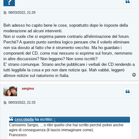
M
08/03/2022, 21:29
e
s
Beh adesso ho capito bene le cose, soprattutto dopo le risposte della
s
moderazione ad alcuni interventi.
a
g
Non si vuole che si esprima parere contrario all'eliminazione del forum.
g
Perchè? A questo punto sembra logico pensare che il volerlo eliminare
i
non sia dovuto al fatto che è strumento vecchio. Ma ho guardato i
o
componenti del CD, come mai nessuno si esprime sul forum, nemmeno
in altre discussioni? Non leggono? Non sono iscritti?
E' strano comunque. Strano anche pubblicare i verbali dei CD rendendo a
tutti leggibile la cosa e poi non dare notizie qui. Mah vabbè, leggerò
T
altrove notizie sul naturismo in Italia.
o
p
sergino
M
08/03/2022, 21:33
e
s
s
cescoballa
ha scritto:
↑
a
Carissimo Sergio, ... o ritiri quello che hai scritto perché potrei anche
g
agire di conseguenza (ti lascio immaginare come).
g
i
Francesco