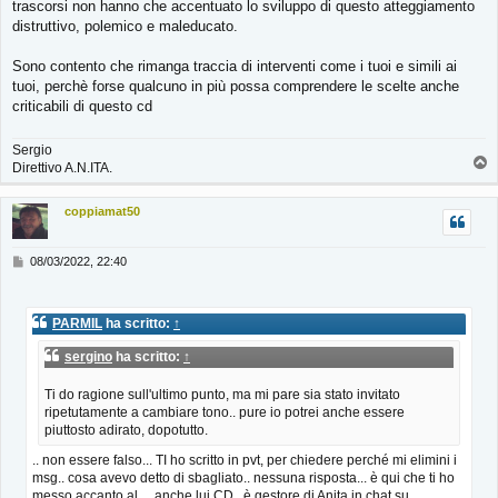
trascorsi non hanno che accentuato lo sviluppo di questo atteggiamento
distruttivo, polemico e maleducato.
Sono contento che rimanga traccia di interventi come i tuoi e simili ai
tuoi, perchè forse qualcuno in più possa comprendere le scelte anche
criticabili di questo cd
Sergio
T
Direttivo A.N.ITA.
o
p
coppiamat50
M
08/03/2022, 22:40
e
s
s
PARMIL
ha scritto:
↑
a
g
sergino
ha scritto:
↑
g
i
Ti do ragione sull'ultimo punto, ma mi pare sia stato invitato
o
ripetutamente a cambiare tono.. pure io potrei anche essere
piuttosto adirato, dopotutto.
.. non essere falso... TI ho scritto in pvt, per chiedere perché mi elimini i
msg.. cosa avevo detto di sbagliato.. nessuna risposta... è qui che ti ho
messo accanto al
...
anche lui CD.. è gestore di Anita in chat su