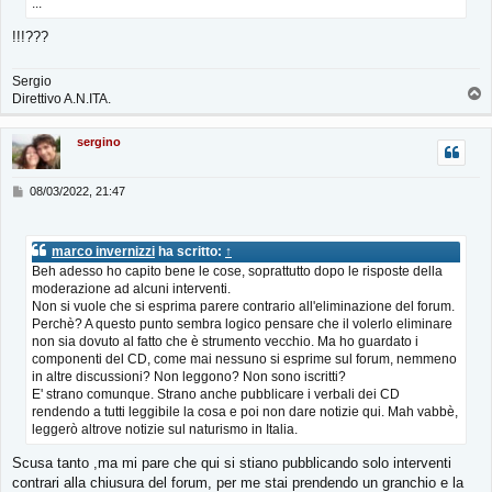
o
...
!!!???
Sergio
T
Direttivo A.N.ITA.
o
p
sergino
M
08/03/2022, 21:47
e
s
s
marco invernizzi
ha scritto:
↑
a
Beh adesso ho capito bene le cose, soprattutto dopo le risposte della
g
moderazione ad alcuni interventi.
g
i
Non si vuole che si esprima parere contrario all'eliminazione del forum.
o
Perchè? A questo punto sembra logico pensare che il volerlo eliminare
non sia dovuto al fatto che è strumento vecchio. Ma ho guardato i
componenti del CD, come mai nessuno si esprime sul forum, nemmeno
in altre discussioni? Non leggono? Non sono iscritti?
E' strano comunque. Strano anche pubblicare i verbali dei CD
rendendo a tutti leggibile la cosa e poi non dare notizie qui. Mah vabbè,
leggerò altrove notizie sul naturismo in Italia.
Scusa tanto ,ma mi pare che qui si stiano pubblicando solo interventi
contrari alla chiusura del forum, per me stai prendendo un granchio e la