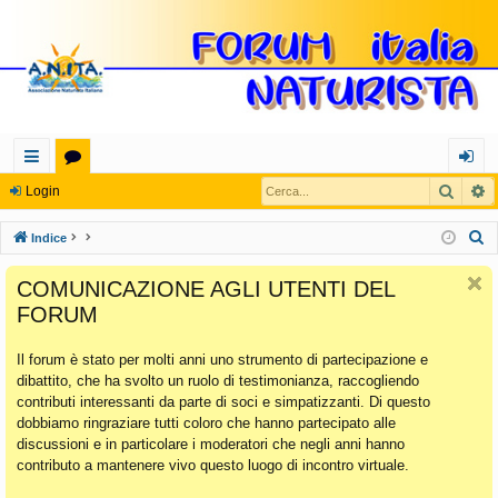
Cerca
R
oll
or
og
Login
eg
u
in
C
Indice
a
m
e
COMUNICAZIONE AGLI UTENTI DEL
r
m
FORUM
c
en
a
Il forum è stato per molti anni uno strumento di partecipazione e
ti
dibattito, che ha svolto un ruolo di testimonianza, raccogliendo
Ra
contributi interessanti da parte di soci e simpatizzanti. Di questo
dobbiamo ringraziare tutti coloro che hanno partecipato alle
pi
discussioni e in particolare i moderatori che negli anni hanno
di
contributo a mantenere vivo questo luogo di incontro virtuale.