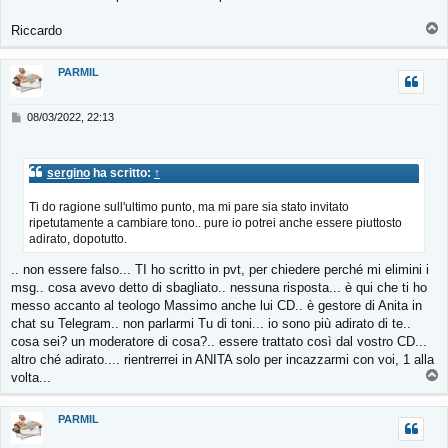
T
Riccardo
o
p
PARMIL
M
08/03/2022, 22:13
e
s
s
sergino
ha scritto:
↑
a
g
Ti do ragione sull'ultimo punto, ma mi pare sia stato invitato
g
i
ripetutamente a cambiare tono.. pure io potrei anche essere piuttosto
o
adirato, dopotutto.
.. non essere falso... TI ho scritto in pvt, per chiedere perché mi elimini i
msg.. cosa avevo detto di sbagliato.. nessuna risposta... è qui che ti ho
messo accanto al teologo Massimo anche lui CD.. è gestore di Anita in
chat su Telegram.. non parlarmi Tu di toni... io sono più adirato di te..
cosa sei? un moderatore di cosa?.. essere trattato così dal vostro CD...
altro ché adirato.... rientrerrei in ANITA solo per incazzarmi con voi, 1 alla
T
volta...
o
p
PARMIL