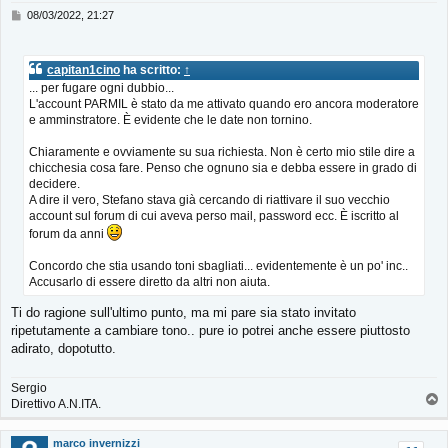
M
08/03/2022, 21:27
e
s
s
capitan1cino
ha scritto:
↑
a
... per fugare ogni dubbio...
g
L'account PARMIL è stato da me attivato quando ero ancora moderatore
g
i
e amminstratore. È evidente che le date non tornino.
o
Chiaramente e ovviamente su sua richiesta. Non è certo mio stile dire a
chicchesia cosa fare. Penso che ognuno sia e debba essere in grado di
decidere.
A dire il vero, Stefano stava già cercando di riattivare il suo vecchio
account sul forum di cui aveva perso mail, password ecc. È iscritto al
forum da anni
Concordo che stia usando toni sbagliati... evidentemente è un po' inc..
Accusarlo di essere diretto da altri non aiuta.
Ti do ragione sull'ultimo punto, ma mi pare sia stato invitato
ripetutamente a cambiare tono.. pure io potrei anche essere piuttosto
adirato, dopotutto.
Sergio
T
Direttivo A.N.ITA.
o
p
marco invernizzi