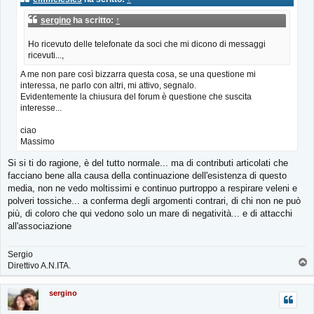
a
g
sergino
ha scritto:
↑
g
i
Ho ricevuto delle telefonate da soci che mi dicono di messaggi
o
ricevuti...,
A me non pare così bizzarra questa cosa, se una questione mi
interessa, ne parlo con altri, mi attivo, segnalo.
Evidentemente la chiusura del forum è questione che suscita
interesse...
ciao
Massimo
Si si ti do ragione, è del tutto normale... ma di contributi articolati che
facciano bene alla causa della continuazione dell'esistenza di questo
media, non ne vedo moltissimi e continuo purtroppo a respirare veleni e
polveri tossiche... a conferma degli argomenti contrari, di chi non ne può
più, di coloro che qui vedono solo un mare di negatività... e di attacchi
all'associazione
Sergio
T
Direttivo A.N.ITA.
o
p
sergino