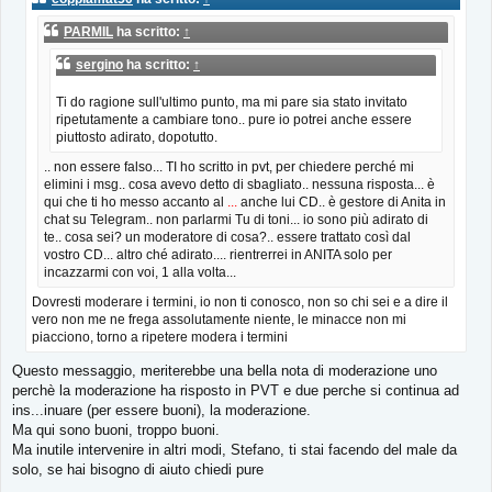
a
g
PARMIL
ha scritto:
↑
g
i
sergino
ha scritto:
↑
o
Ti do ragione sull'ultimo punto, ma mi pare sia stato invitato
ripetutamente a cambiare tono.. pure io potrei anche essere
piuttosto adirato, dopotutto.
.. non essere falso... TI ho scritto in pvt, per chiedere perché mi
elimini i msg.. cosa avevo detto di sbagliato.. nessuna risposta... è
qui che ti ho messo accanto al
...
anche lui CD.. è gestore di Anita in
chat su Telegram.. non parlarmi Tu di toni... io sono più adirato di
te.. cosa sei? un moderatore di cosa?.. essere trattato così dal
vostro CD... altro ché adirato.... rientrerrei in ANITA solo per
incazzarmi con voi, 1 alla volta...
Dovresti moderare i termini, io non ti conosco, non so chi sei e a dire il
vero non me ne frega assolutamente niente, le minacce non mi
piacciono, torno a ripetere modera i termini
Questo messaggio, meriterebbe una bella nota di moderazione uno
perchè la moderazione ha risposto in PVT e due perche si continua ad
ins...inuare (per essere buoni), la moderazione.
Ma qui sono buoni, troppo buoni.
Ma inutile intervenire in altri modi, Stefano, ti stai facendo del male da
solo, se hai bisogno di aiuto chiedi pure