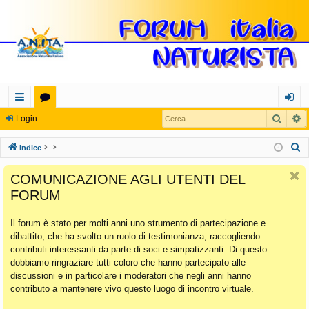
Cerca
R
oll
or
og
Login
eg
u
in
C
Indice
a
m
e
COMUNICAZIONE AGLI UTENTI DEL
r
m
FORUM
c
en
a
Il forum è stato per molti anni uno strumento di partecipazione e
ti
dibattito, che ha svolto un ruolo di testimonianza, raccogliendo
Ra
contributi interessanti da parte di soci e simpatizzanti. Di questo
dobbiamo ringraziare tutti coloro che hanno partecipato alle
pi
discussioni e in particolare i moderatori che negli anni hanno
di
contributo a mantenere vivo questo luogo di incontro virtuale.