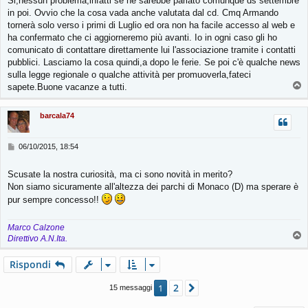
Si,nessun problema,infatti se ne sarebbe parlato comunque ds settembre
s
in poi. Ovvio che la cosa vada anche valutata dal cd. Cmq Armando
a
g
tornerà solo verso i primi di Luglio ed ora non ha facile accesso al web e
g
ha confermato che ci aggiorneremo più avanti. Io in ogni caso gli ho
i
comunicato di contattare direttamente lui l'associazione tramite i contatti
o
pubblici. Lasciamo la cosa quindi,a dopo le ferie. Se poi c'è qualche news
sulla legge regionale o qualche attività per promuoverla,fateci
T
sapete.Buone vacanze a tutti.
o
p
barcala74
M
06/10/2015, 18:54
e
s
Scusate la nostra curiosità, ma ci sono novità in merito?
s
Non siamo sicuramente all'altezza dei parchi di Monaco (D) ma sperare è
a
g
pur sempre concesso!!
g
i
Marco Calzone
o
T
Direttivo A.N.Ita.
o
p
Rispondi
2
1
Prossimo
15 messaggi