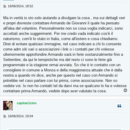
M
16/06/2014, 18:52
e
s
Ma in verità io sto solo aiutando a divulgare la cosa , ma sui dettagli veri
s
e propri dovreste contattare Armando de Giovanni il quale ha pensato
a
g
all'idea del volantino. Personalmente non so cosa voglia indicarci, sono
g
accettati anche suggerimenti. Per me credo vada indicato cos'è il
i
naturismo, com'è lo stato in Italia, come all'estero e cosa chiediamo.
o
Direi di evitare qualsiasi immagine, nel caso indicare a chi lo consente
come adm siti vari o associazioni i link o i contatti per chi volesse
ulteriormente approfondire.Armando sarà in ferie sostanzialmente fino a
Settembre, da qui le tempistiche ma del resto ci sono le ferie già
programmate e la stagione ormai avviata. So che è in contatto con un
consigliere in comune a Monza e della maggioranza attuale che è dalla
nostra a quando mi dice, anche per questo nel caso con Armando si
potrebbe nel caso parlare con lui prima, come associazione. Non so
vedete voi. Io non ho contatti tel da darvi ma se qualcuno lo ha e volesse
T
contattare prima Armando, vedete dopo aver valutato la cosa.
o
p
capitan1cino
M
16/06/2014, 19:04
e
s
s