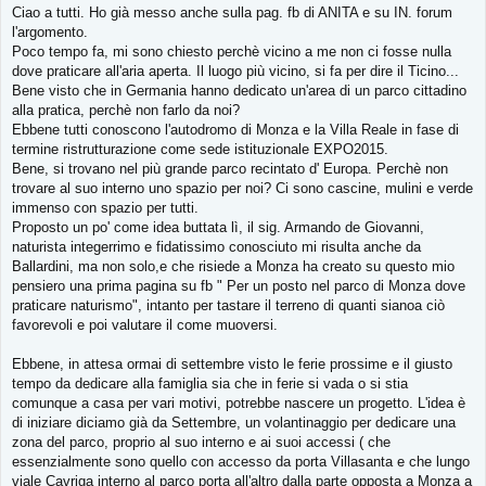
Ciao a tutti. Ho già messo anche sulla pag. fb di ANITA e su IN. forum
s
l'argomento.
a
g
Poco tempo fa, mi sono chiesto perchè vicino a me non ci fosse nulla
g
dove praticare all'aria aperta. Il luogo più vicino, si fa per dire il Ticino...
i
Bene visto che in Germania hanno dedicato un'area di un parco cittadino
o
alla pratica, perchè non farlo da noi?
Ebbene tutti conoscono l'autodromo di Monza e la Villa Reale in fase di
termine ristrutturazione come sede istituzionale EXPO2015.
Bene, si trovano nel più grande parco recintato d' Europa. Perchè non
trovare al suo interno uno spazio per noi? Ci sono cascine, mulini e verde
immenso con spazio per tutti.
Proposto un po' come idea buttata lì, il sig. Armando de Giovanni,
naturista integerrimo e fidatissimo conosciuto mi risulta anche da
Ballardini, ma non solo,e che risiede a Monza ha creato su questo mio
pensiero una prima pagina su fb " Per un posto nel parco di Monza dove
praticare naturismo", intanto per tastare il terreno di quanti sianoa ciò
favorevoli e poi valutare il come muoversi.
Ebbene, in attesa ormai di settembre visto le ferie prossime e il giusto
tempo da dedicare alla famiglia sia che in ferie si vada o si stia
comunque a casa per vari motivi, potrebbe nascere un progetto. L'idea è
di iniziare diciamo già da Settembre, un volantinaggio per dedicare una
zona del parco, proprio al suo interno e ai suoi accessi ( che
essenzialmente sono quello con accesso da porta Villasanta e che lungo
viale Cavriga interno al parco porta all'altro dalla parte opposta a Monza a