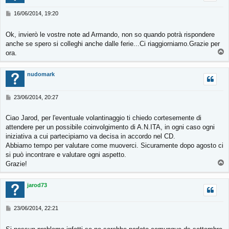
M
16/06/2014, 19:20
e
s
Ok, invierò le vostre note ad Armando, non so quando potrà rispondere
s
anche se spero si colleghi anche dalle ferie...Ci riaggiorniamo.Grazie per
a
T
g
ora.
g
o
i
p
nudomark
o
M
23/06/2014, 20:27
e
s
Ciao Jarod, per l'eventuale volantinaggio ti chiedo cortesemente di
s
attendere per un possibile coinvolgimento di A.N.ITA, in ogni caso ogni
a
g
iniziativa a cui partecipiamo va decisa in accordo nel CD.
g
Abbiamo tempo per valutare come muoverci. Sicuramente dopo agosto ci
i
si può incontrare e valutare ogni aspetto.
o
T
Grazie!
o
p
jarod73
M
23/06/2014, 22:21
e
s