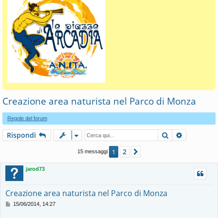
Creazione area naturista nel Parco di Monza
Regole del forum
Cerca
Ricerca av
Rispondi
2
1
Prossimo
15 messaggi
jarod73
Creazione area naturista nel Parco di Monza
M
15/06/2014, 14:27
e
s