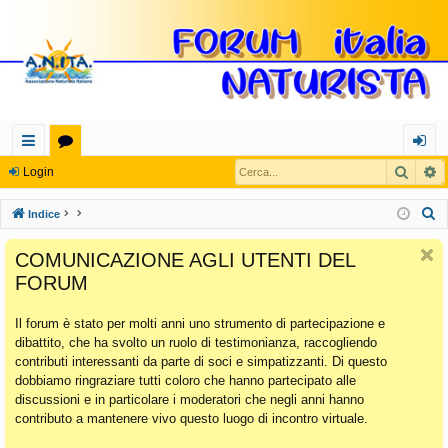
Cerca
R
oll
or
og
Login
eg
u
in
C
Indice
a
m
e
COMUNICAZIONE AGLI UTENTI DEL
r
m
FORUM
c
en
a
Il forum è stato per molti anni uno strumento di partecipazione e
ti
dibattito, che ha svolto un ruolo di testimonianza, raccogliendo
Ra
contributi interessanti da parte di soci e simpatizzanti. Di questo
dobbiamo ringraziare tutti coloro che hanno partecipato alle
pi
discussioni e in particolare i moderatori che negli anni hanno
di
contributo a mantenere vivo questo luogo di incontro virtuale.