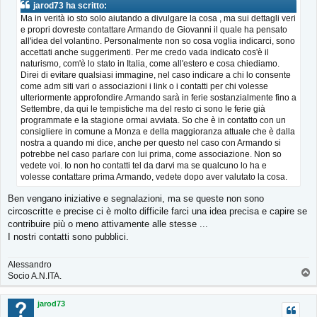
jarod73 ha scritto:
a
Ma in verità io sto solo aiutando a divulgare la cosa , ma sui dettagli veri
g
e propri dovreste contattare Armando de Giovanni il quale ha pensato
g
i
all'idea del volantino. Personalmente non so cosa voglia indicarci, sono
o
accettati anche suggerimenti. Per me credo vada indicato cos'è il
naturismo, com'è lo stato in Italia, come all'estero e cosa chiediamo.
Direi di evitare qualsiasi immagine, nel caso indicare a chi lo consente
come adm siti vari o associazioni i link o i contatti per chi volesse
ulteriormente approfondire.Armando sarà in ferie sostanzialmente fino a
Settembre, da qui le tempistiche ma del resto ci sono le ferie già
programmate e la stagione ormai avviata. So che è in contatto con un
consigliere in comune a Monza e della maggioranza attuale che è dalla
nostra a quando mi dice, anche per questo nel caso con Armando si
potrebbe nel caso parlare con lui prima, come associazione. Non so
vedete voi. Io non ho contatti tel da darvi ma se qualcuno lo ha e
volesse contattare prima Armando, vedete dopo aver valutato la cosa.
Ben vengano iniziative e segnalazioni, ma se queste non sono
circoscritte e precise ci è molto difficile farci una idea precisa e capire se
contribuire più o meno attivamente alle stesse ...
I nostri contatti sono pubblici.
Alessandro
T
Socio A.N.ITA.
o
p
jarod73