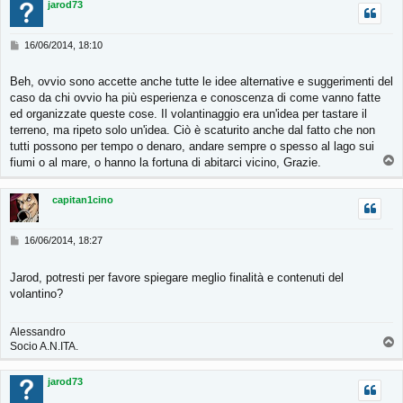
jarod73
M
16/06/2014, 18:10
e
s
Beh, ovvio sono accette anche tutte le idee alternative e suggerimenti del
s
caso da chi ovvio ha più esperienza e conoscenza di come vanno fatte
a
g
ed organizzate queste cose. Il volantinaggio era un'idea per tastare il
g
terreno, ma ripeto solo un'idea. Ciò è scaturito anche dal fatto che non
i
tutti possono per tempo o denaro, andare sempre o spesso al lago sui
o
T
fiumi o al mare, o hanno la fortuna di abitarci vicino, Grazie.
o
p
capitan1cino
M
16/06/2014, 18:27
e
s
Jarod, potresti per favore spiegare meglio finalità e contenuti del
s
volantino?
a
g
g
Alessandro
i
T
Socio A.N.ITA.
o
o
p
jarod73