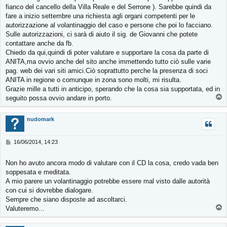
fianco del cancello della Villa Reale e del Serrone ). Sarebbe quindi da
fare a inizio settembre una richiesta agli organi competenti per le
autorizzazione al volantinaggio del caso e persone che poi lo facciano.
Sulle autorizzazioni, ci sarà di aiuto il sig. de Giovanni che potete
contattare anche da fb.
Chiedo da qui,quindi di poter valutare e supportare la cosa da parte di
ANITA,ma ovvio anche del sito anche immettendo tutto ciò sulle varie
pag. web dei vari siti amici.Ciò soprattutto perche la presenza di soci
ANITA in regione o comunque in zona sono molti, mi risulta.
Grazie mille a tutti in anticipo, sperando che la cosa sia supportata, ed in
T
seguito possa ovvio andare in porto.
o
p
nudomark
M
16/06/2014, 14:23
e
s
Non ho avuto ancora modo di valutare con il CD la cosa, credo vada ben
s
soppesata e meditata.
a
g
A mio parere un volantinaggio potrebbe essere mal visto dalle autorità
g
con cui si dovrebbe dialogare.
i
Sempre che siano disposte ad ascoltarci.
o
T
Valuteremo...
o
p