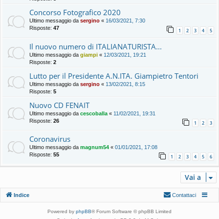
Concorso Fotografico 2020
Ultimo messaggio da
sergino
«
16/03/2021, 7:30
Risposte:
47
1
2
3
4
5
Il nuovo numero di ITALIANATURISTA...
Ultimo messaggio da
giampi
«
12/03/2021, 19:21
Risposte:
2
Lutto per il Presidente A.N.ITA. Giampietro Tentori
Ultimo messaggio da
sergino
«
13/02/2021, 8:15
Risposte:
5
Nuovo CD FENAIT
Ultimo messaggio da
cescoballa
«
11/02/2021, 19:31
Risposte:
26
1
2
3
Coronavirus
Ultimo messaggio da
magnum54
«
01/01/2021, 17:08
Risposte:
55
1
2
3
4
5
6
Vai a
Indice
Contattaci
Powered by
phpBB
® Forum Software © phpBB Limited