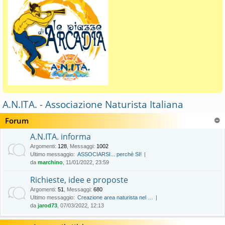
A.N.ITA. - Associazione Naturista Italiana
Forum
A.N.ITA. informa
Argomenti
:
128
,
Messaggi
:
1002
Ultimo messaggio:
ASSOCIARSI... perchè SI!
da
marchino
, 11/01/2022, 23:59
Richieste, idee e proposte
Argomenti
:
51
,
Messaggi
:
680
Ultimo messaggio:
Creazione area naturista nel …
da
jarod73
, 07/03/2022, 12:13