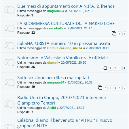
Due mesi di appuntamenti con A.N.ITA. & friends
Ultimo messaggio da
magnum54
«
09/11/2021, 16:13
Risposte:
3
LA SCOMMESSA CULTURALE DI... A NAKED LOVE
Ultimo messaggio da
cescoballa
«
30/09/2021, 21:17
Risposte:
12
1
2
italiaNATURISTA numero 10 in prossima uscita
Ultimo messaggio da
Comunicazione_ANITA
«
25/08/2021, 8:12
Naturismo in Valsesia: a Varallo ora è ufficiale
Ultimo messaggio da
giampi
«
20/08/2021, 20:20
Risposte:
36
1
2
3
4
Sottoscrizione per difesa malcapitati
Ultimo messaggio da
magnum54
«
11/08/2021, 20:37
Risposte:
49
1
2
3
4
5
Radio Uno in Campo, 20/07/2021 interviene
Giampietro Tentori
Ultimo messaggio da
Alelid
«
22/07/2021, 12:17
Risposte:
7
Calabria, diamo il benvenuto a "VITRU'" il nuovo
gruppo A.N.ITA.