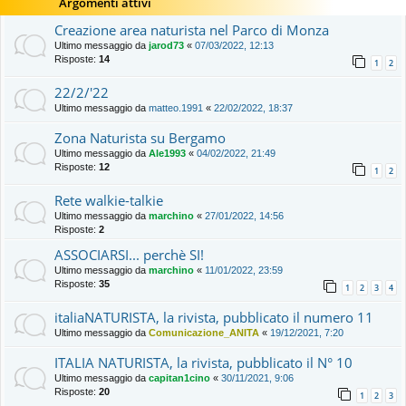
Argomenti attivi
Creazione area naturista nel Parco di Monza
Ultimo messaggio da
jarod73
«
07/03/2022, 12:13
Risposte:
14
1
2
22/2/'22
Ultimo messaggio da
matteo.1991
«
22/02/2022, 18:37
Zona Naturista su Bergamo
Ultimo messaggio da
Ale1993
«
04/02/2022, 21:49
Risposte:
12
1
2
Rete walkie-talkie
Ultimo messaggio da
marchino
«
27/01/2022, 14:56
Risposte:
2
ASSOCIARSI... perchè SI!
Ultimo messaggio da
marchino
«
11/01/2022, 23:59
Risposte:
35
1
2
3
4
italiaNATURISTA, la rivista, pubblicato il numero 11
Ultimo messaggio da
Comunicazione_ANITA
«
19/12/2021, 7:20
ITALIA NATURISTA, la rivista, pubblicato il N° 10
Ultimo messaggio da
capitan1cino
«
30/11/2021, 9:06
Risposte:
20
1
2
3