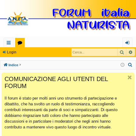
Cerca
R
oll
or
og
Login
eg
u
in
C
Indice
a
m
e
COMUNICAZIONE AGLI UTENTI DEL
r
m
FORUM
c
en
a
Il forum è stato per molti anni uno strumento di partecipazione e
ti
dibattito, che ha svolto un ruolo di testimonianza, raccogliendo
Ra
contributi interessanti da parte di soci e simpatizzanti. Di questo
dobbiamo ringraziare tutti coloro che hanno partecipato alle
pi
discussioni e in particolare i moderatori che negli anni hanno
di
contributo a mantenere vivo questo luogo di incontro virtuale.