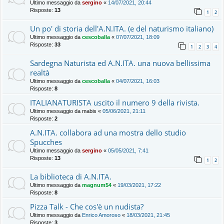
Ultimo messaggio da
sergino
«
14/07/2021, 20:44
Risposte:
13
1
2
Un po' di storia dell'A.N.ITA. (e del naturismo italiano)
Ultimo messaggio da
cescoballa
«
07/07/2021, 18:09
Risposte:
33
1
2
3
4
Sardegna Naturista ed A.N.ITA. una nuova bellissima
realtà
Ultimo messaggio da
cescoballa
«
04/07/2021, 16:03
Risposte:
8
ITALIANATURISTA uscito il numero 9 della rivista.
Ultimo messaggio da
mabis
«
05/06/2021, 21:11
Risposte:
2
A.N.ITA. collabora ad una mostra dello studio
Spucches
Ultimo messaggio da
sergino
«
05/05/2021, 7:41
Risposte:
13
1
2
La biblioteca di A.N.ITA.
Ultimo messaggio da
magnum54
«
19/03/2021, 17:22
Risposte:
8
Pizza Talk - Che cos'è un nudista?
Ultimo messaggio da
Enrico Amoroso
«
18/03/2021, 21:45
Risposte:
3