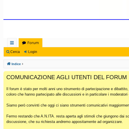
Forum
oll
Cerca
Login
eg
Indice
a
COMUNICAZIONE AGLI UTENTI DEL FORUM
m
en
Il forum è stato per molti anni uno strumento di partecipazione e dibattito
coloro che hanno partecipato alle discussioni e in particolare i moderatori
ti
Ra
Siamo però convinti che oggi ci siano strumenti comunicativi maggiorment
pi
Fermo restando che A.N.ITA. resta aperta agli stimoli che giungono dai soc
discussione, che su richiesta andremo appositamente ad organizzare.
di