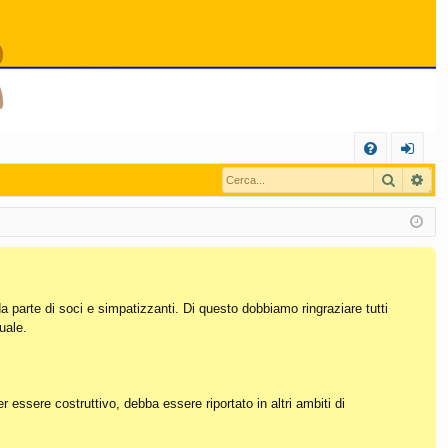
C
Cerca
Ric
FA
og
Q
in
da parte di soci e simpatizzanti. Di questo dobbiamo ringraziare tutti
uale.
essere costruttivo, debba essere riportato in altri ambiti di