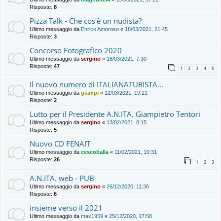
Risposte:
8
Pizza Talk - Che cos'è un nudista?
Ultimo messaggio da
Enrico Amoroso
«
18/03/2021, 21:45
Risposte:
3
Concorso Fotografico 2020
Ultimo messaggio da
sergino
«
16/03/2021, 7:30
Risposte:
47
1
2
3
4
5
Il nuovo numero di ITALIANATURISTA...
Ultimo messaggio da
giampi
«
12/03/2021, 19:21
Risposte:
2
Lutto per il Presidente A.N.ITA. Giampietro Tentori
Ultimo messaggio da
sergino
«
13/02/2021, 8:15
Risposte:
5
Nuovo CD FENAIT
Ultimo messaggio da
cescoballa
«
11/02/2021, 19:31
Risposte:
26
1
2
3
A.N.ITA. web - PUB
Ultimo messaggio da
sergino
«
26/12/2020, 11:36
Risposte:
6
insieme verso il 2021
Ultimo messaggio da
max1959
«
25/12/2020, 17:58