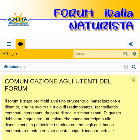
Cerca
R
oll
or
og
Login
eg
u
in
C
Indice
a
m
e
COMUNICAZIONE AGLI UTENTI DEL
r
m
FORUM
c
en
a
Il forum è stato per molti anni uno strumento di partecipazione e
ti
dibattito, che ha svolto un ruolo di testimonianza, raccogliendo
Ra
contributi interessanti da parte di soci e simpatizzanti. Di questo
dobbiamo ringraziare tutti coloro che hanno partecipato alle
pi
discussioni e in particolare i moderatori che negli anni hanno
di
contributo a mantenere vivo questo luogo di incontro virtuale.