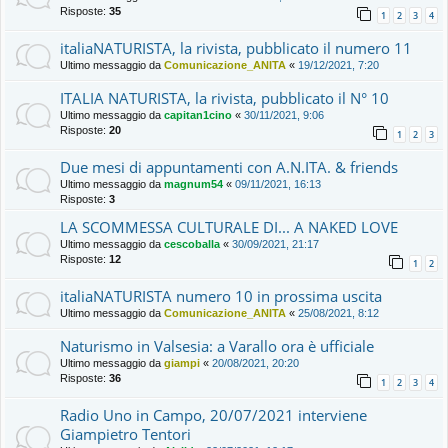
Risposte:
35
1
2
3
4
italiaNATURISTA, la rivista, pubblicato il numero 11
Ultimo messaggio da
Comunicazione_ANITA
«
19/12/2021, 7:20
ITALIA NATURISTA, la rivista, pubblicato il N° 10
Ultimo messaggio da
capitan1cino
«
30/11/2021, 9:06
Risposte:
20
1
2
3
Due mesi di appuntamenti con A.N.ITA. & friends
Ultimo messaggio da
magnum54
«
09/11/2021, 16:13
Risposte:
3
LA SCOMMESSA CULTURALE DI... A NAKED LOVE
Ultimo messaggio da
cescoballa
«
30/09/2021, 21:17
Risposte:
12
1
2
italiaNATURISTA numero 10 in prossima uscita
Ultimo messaggio da
Comunicazione_ANITA
«
25/08/2021, 8:12
Naturismo in Valsesia: a Varallo ora è ufficiale
Ultimo messaggio da
giampi
«
20/08/2021, 20:20
Risposte:
36
1
2
3
4
Radio Uno in Campo, 20/07/2021 interviene
Giampietro Tentori