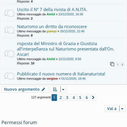
Risposte:
4
Uscito il N° 7 della rivista di A.N.ITA.
Ultimo messaggio da
Alelid
«
23/12/2020, 16:36
Risposte:
2
Naturismo un diritto da riconoscere
Ultimo messaggio da
giampi
«
26/11/2020, 22:46
Risposte:
8
risposta del Ministro di Grazia e Giustizia
all’interpellanza sul Naturismo presentata dall’On.
Ascari
Ultimo messaggio da
Alelid
«
22/11/2020, 9:58
Risposte:
10
1
2
Pubblicato il nuovo numero di Italianaturista!
Ultimo messaggio da
sergino
«
01/11/2020, 18:46
Nuovo argomento
2
3
4
5
6
1
Prossimo
127 argomenti
Vai a
Permessi forum