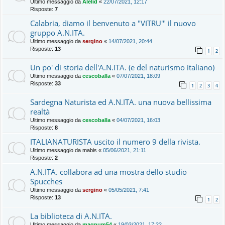
Ultimo messaggio da
Alelid
«
22/07/2021, 12:17
Risposte:
7
Calabria, diamo il benvenuto a "VITRU'" il nuovo
gruppo A.N.ITA.
Ultimo messaggio da
sergino
«
14/07/2021, 20:44
Risposte:
13
1
2
Un po' di storia dell'A.N.ITA. (e del naturismo italiano)
Ultimo messaggio da
cescoballa
«
07/07/2021, 18:09
Risposte:
33
1
2
3
4
Sardegna Naturista ed A.N.ITA. una nuova bellissima
realtà
Ultimo messaggio da
cescoballa
«
04/07/2021, 16:03
Risposte:
8
ITALIANATURISTA uscito il numero 9 della rivista.
Ultimo messaggio da
mabis
«
05/06/2021, 21:11
Risposte:
2
A.N.ITA. collabora ad una mostra dello studio
Spucches
Ultimo messaggio da
sergino
«
05/05/2021, 7:41
Risposte:
13
1
2
La biblioteca di A.N.ITA.
Ultimo messaggio da
magnum54
«
19/03/2021, 17:22