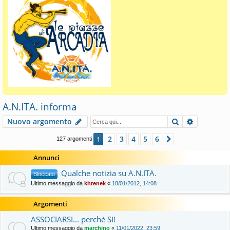
A.N.ITA. informa
Cerca
Ricerca a
Nuovo argomento
2
3
4
5
6
1
Prossimo
127 argomenti
Annunci
Qualche notizia su A.N.ITA.
Bloccato
Ultimo messaggio da
khrenek
«
18/01/2012, 14:08
Argomenti
ASSOCIARSI... perchè SI!
Ultimo messaggio da
marchino
«
11/01/2022, 23:59