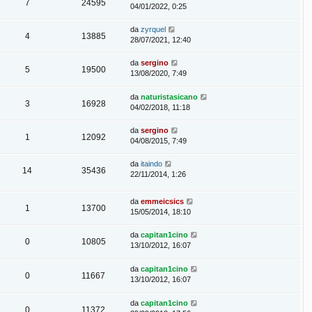
7
24595
04/01/2022, 0:25
da
zyrquel
4
13885
28/07/2021, 12:40
da
sergino
5
19500
13/08/2020, 7:49
da
naturistasicano
3
16928
04/02/2018, 11:18
da
sergino
1
12092
04/08/2015, 7:49
da
itaindo
14
35436
22/11/2014, 1:26
da
emmeicsics
1
13700
15/05/2014, 18:10
da
capitan1cino
0
10805
13/10/2012, 16:07
da
capitan1cino
0
11667
13/10/2012, 16:07
da
capitan1cino
0
11372