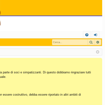
C
Cerca
Ric
FA
og
Q
in
da parte di soci e simpatizzanti. Di questo dobbiamo ringraziare tutti
uale.
essere costruttivo, debba essere riportato in altri ambiti di