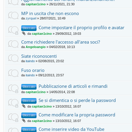
da
capitan1cino
» 26/11/2021, 21:30
MP in uscita che non escono
da
zyrquel
» 28/07/2021, 10:49
Come impostare il proprio profilo e avatar
Bloccato
da
capitan1cino
» 29/09/2012, 19:03
Come richiedere l'accesso all'area soci?
da
Angeloangio
» 04/02/2018, 10:13
Siate riconoscenti
da
itaindo
» 02/08/2015, 23:02
Fuso orario
da
itaindo
» 09/12/2013, 23:57
Pubblicazione di articoli e rimandi
Bloccato
da
capitan1cino
» 14/05/2014, 22:08
Se si dimentica o si perde la password
Bloccato
da
capitan1cino
» 13/10/2012, 16:07
Come modificare la propria password
Bloccato
da
capitan1cino
» 13/10/2012, 16:07
Come inserire video da YouTube
Bloccato