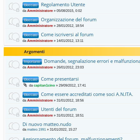
Regolamento Utente
Bloccato
da
Amministratore
» 05/08/2015, 0:02
Organizzazione del forum
Bloccato
da
Amministratore
» 28/01/2012, 18:54
Come iscriversi al forum
Bloccato
da
Amministratore
» 14/01/2012, 13:11
Argomenti
Domande, segnalazione errori e malfunzion
Importante
da
Amministratore
» 26/01/2012, 23:03
Come presentarsi
Bloccato
da
capitan1cino
» 29/09/2012, 17:41
Come essere accreditati come soci A.N.ITA.
Bloccato
da
Amministratore
» 31/01/2012, 18:56
Utenti del forum
Bloccato
da
Amministratore
» 31/01/2012, 18:51
Di nuovo matteo.nudo
da
matteo.1991
» 31/01/2022, 15:27
Aggiornamento del forum, malfunzionamenti?