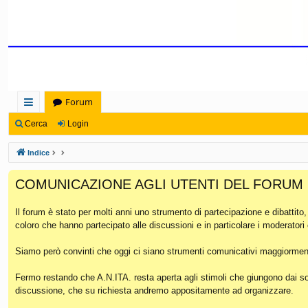
Forum
oll
Cerca
Login
eg
Indice
a
COMUNICAZIONE AGLI UTENTI DEL FORUM
m
en
Il forum è stato per molti anni uno strumento di partecipazione e dibattito
coloro che hanno partecipato alle discussioni e in particolare i moderatori
ti
Ra
Siamo però convinti che oggi ci siano strumenti comunicativi maggiorment
pi
Fermo restando che A.N.ITA. resta aperta agli stimoli che giungono dai soc
discussione, che su richiesta andremo appositamente ad organizzare.
di