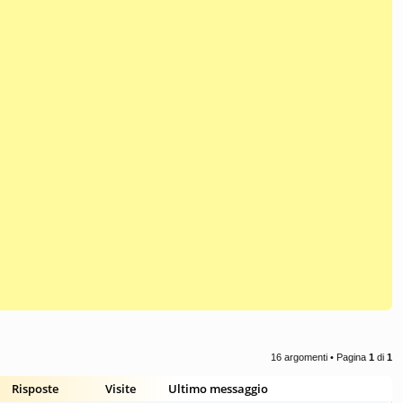
16 argomenti • Pagina
1
di
1
Risposte
Visite
Ultimo messaggio