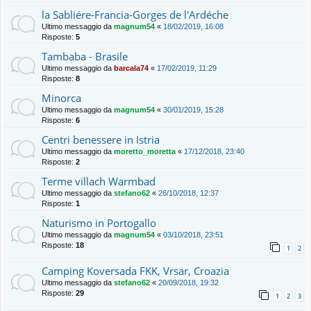
la Sabliére-Francia-Gorges de l'Ardéche
Ultimo messaggio da
magnum54
«
18/02/2019, 16:08
Risposte:
5
Tambaba - Brasile
Ultimo messaggio da
barcala74
«
17/02/2019, 11:29
Risposte:
8
Minorca
Ultimo messaggio da
magnum54
«
30/01/2019, 15:28
Risposte:
6
Centri benessere in Istria
Ultimo messaggio da
moretto_moretta
«
17/12/2018, 23:40
Risposte:
2
Terme villach Warmbad
Ultimo messaggio da
stefano62
«
26/10/2018, 12:37
Risposte:
1
Naturismo in Portogallo
Ultimo messaggio da
magnum54
«
03/10/2018, 23:51
Risposte:
18
1
2
Camping Koversada FKK, Vrsar, Croazia
Ultimo messaggio da
stefano62
«
20/09/2018, 19:32
Risposte:
29
1
2
3