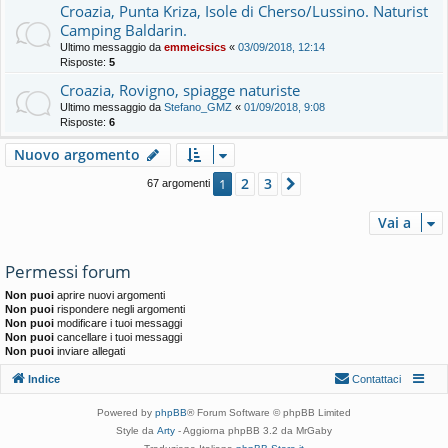
Croazia, Punta Kriza, Isole di Cherso/Lussino. Naturist
Camping Baldarin.
Ultimo messaggio da
emmeicsics
«
03/09/2018, 12:14
Risposte:
5
Croazia, Rovigno, spiagge naturiste
Ultimo messaggio da
Stefano_GMZ
«
01/09/2018, 9:08
Risposte:
6
Nuovo argomento
2
3
1
Prossimo
67 argomenti
Vai a
Permessi forum
Non puoi
aprire nuovi argomenti
Non puoi
rispondere negli argomenti
Non puoi
modificare i tuoi messaggi
Non puoi
cancellare i tuoi messaggi
Non puoi
inviare allegati
Indice
Contattaci
Powered by
phpBB
® Forum Software © phpBB Limited
Style da
Arty
- Aggiorna phpBB 3.2 da MrGaby