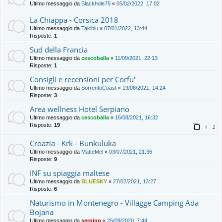
Ultimo messaggio da
Blackhole75
«
05/02/2022, 17:02
La Chiappa - Corsica 2018
Ultimo messaggio da
Takiblu
«
07/01/2022, 13:44
Risposte:
1
Sud della Francia
Ultimo messaggio da
cescoballa
«
11/09/2021, 22:13
Risposte:
1
Consigli e recensioni per Corfu'
Ultimo messaggio da
SorrentoCoast
«
19/08/2021, 14:24
Risposte:
3
Area wellness Hotel Serpiano
Ultimo messaggio da
cescoballa
«
16/08/2021, 16:32
Risposte:
19
1
2
Croazia - Krk - Bunkuluka
Ultimo messaggio da
MatteMel
«
03/07/2021, 21:36
Risposte:
9
INF su spiaggia maltese
Ultimo messaggio da
BLUESKY
«
27/02/2021, 13:27
Risposte:
6
Naturismo in Montenegro - Villagge Camping Ada
Bojana
Ultimo messaggio da
sergino
«
25/09/2020, 7:44