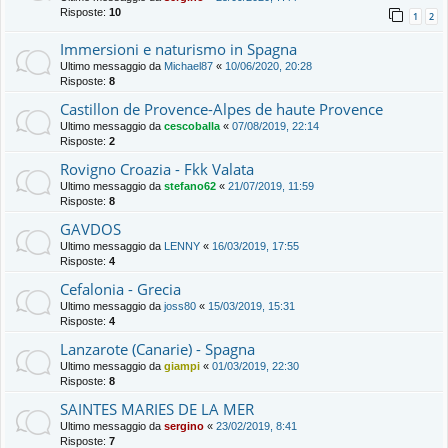
Risposte:
10
1
2
Immersioni e naturismo in Spagna
Ultimo messaggio da
Michael87
«
10/06/2020, 20:28
Risposte:
8
Castillon de Provence-Alpes de haute Provence
Ultimo messaggio da
cescoballa
«
07/08/2019, 22:14
Risposte:
2
Rovigno Croazia - Fkk Valata
Ultimo messaggio da
stefano62
«
21/07/2019, 11:59
Risposte:
8
GAVDOS
Ultimo messaggio da
LENNY
«
16/03/2019, 17:55
Risposte:
4
Cefalonia - Grecia
Ultimo messaggio da
joss80
«
15/03/2019, 15:31
Risposte:
4
Lanzarote (Canarie) - Spagna
Ultimo messaggio da
giampi
«
01/03/2019, 22:30
Risposte:
8
SAINTES MARIES DE LA MER
Ultimo messaggio da
sergino
«
23/02/2019, 8:41
Risposte:
7