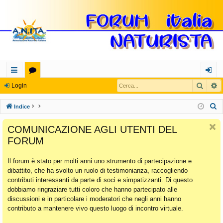
Cerca
R
oll
or
og
Login
eg
u
in
C
Indice
a
m
e
COMUNICAZIONE AGLI UTENTI DEL
r
m
FORUM
c
en
a
Il forum è stato per molti anni uno strumento di partecipazione e
ti
dibattito, che ha svolto un ruolo di testimonianza, raccogliendo
Ra
contributi interessanti da parte di soci e simpatizzanti. Di questo
dobbiamo ringraziare tutti coloro che hanno partecipato alle
pi
discussioni e in particolare i moderatori che negli anni hanno
di
contributo a mantenere vivo questo luogo di incontro virtuale.