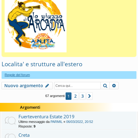
Localita' e strutture all'estero
Regole del forum
Cerca
Ricerca a
Nuovo argomento
2
3
1
Prossimo
67 argomenti
Argomenti
Fuerteventura Estate 2019
Ultimo messaggio da
PARMIL
«
06/03/2022, 20:52
Risposte:
9
Creta