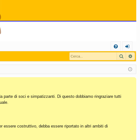
C
Cerca
Ric
FA
og
Q
in
da parte di soci e simpatizzanti. Di questo dobbiamo ringraziare tutti
uale.
essere costruttivo, debba essere riportato in altri ambiti di