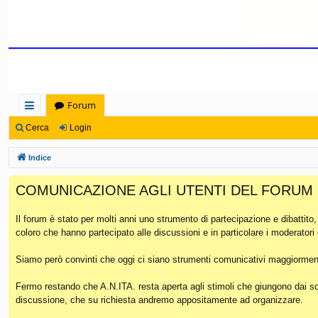
Forum
oll
Cerca
Login
eg
Indice
a
COMUNICAZIONE AGLI UTENTI DEL FORUM
m
en
Il forum è stato per molti anni uno strumento di partecipazione e dibattito
coloro che hanno partecipato alle discussioni e in particolare i moderatori
ti
Ra
Siamo però convinti che oggi ci siano strumenti comunicativi maggiorment
pi
Fermo restando che A.N.ITA. resta aperta agli stimoli che giungono dai soc
discussione, che su richiesta andremo appositamente ad organizzare.
di