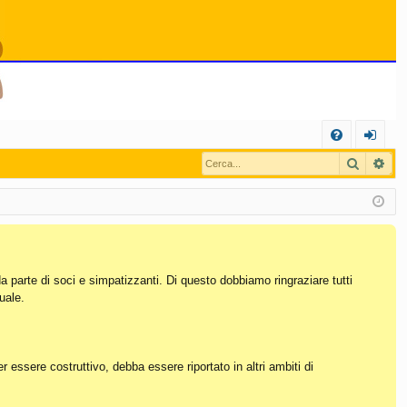
C
Cerca
Ric
FA
og
Q
in
da parte di soci e simpatizzanti. Di questo dobbiamo ringraziare tutti
uale.
essere costruttivo, debba essere riportato in altri ambiti di