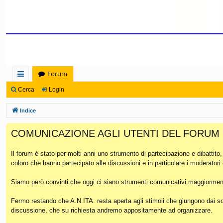
Forum
oll
Cerca
Login
eg
Indice
a
COMUNICAZIONE AGLI UTENTI DEL FORUM
m
en
Il forum è stato per molti anni uno strumento di partecipazione e dibattito
coloro che hanno partecipato alle discussioni e in particolare i moderatori
ti
Ra
Siamo però convinti che oggi ci siano strumenti comunicativi maggiorment
pi
Fermo restando che A.N.ITA. resta aperta agli stimoli che giungono dai soc
discussione, che su richiesta andremo appositamente ad organizzare.
di