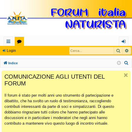
Cerca
R
oll
or
og
Login
eg
u
in
C
Indice
a
m
e
COMUNICAZIONE AGLI UTENTI DEL
r
m
FORUM
c
en
a
Il forum è stato per molti anni uno strumento di partecipazione e
ti
dibattito, che ha svolto un ruolo di testimonianza, raccogliendo
Ra
contributi interessanti da parte di soci e simpatizzanti. Di questo
dobbiamo ringraziare tutti coloro che hanno partecipato alle
pi
discussioni e in particolare i moderatori che negli anni hanno
di
contributo a mantenere vivo questo luogo di incontro virtuale.