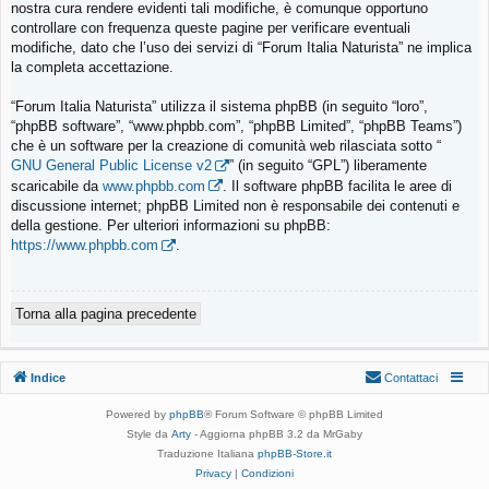
nostra cura rendere evidenti tali modifiche, è comunque opportuno
controllare con frequenza queste pagine per verificare eventuali
modifiche, dato che l’uso dei servizi di “Forum Italia Naturista” ne implica
la completa accettazione.
“Forum Italia Naturista” utilizza il sistema phpBB (in seguito “loro”,
“phpBB software”, “www.phpbb.com”, “phpBB Limited”, “phpBB Teams”)
che è un software per la creazione di comunità web rilasciata sotto “
GNU General Public License v2
” (in seguito “GPL”) liberamente
scaricabile da
www.phpbb.com
. Il software phpBB facilita le aree di
discussione internet; phpBB Limited non è responsabile dei contenuti e
della gestione. Per ulteriori informazioni su phpBB:
https://www.phpbb.com
.
Torna alla pagina precedente
Indice
Contattaci
Powered by
phpBB
® Forum Software © phpBB Limited
Style da
Arty
- Aggiorna phpBB 3.2 da MrGaby
Traduzione Italiana
phpBB-Store.it
Privacy
|
Condizioni