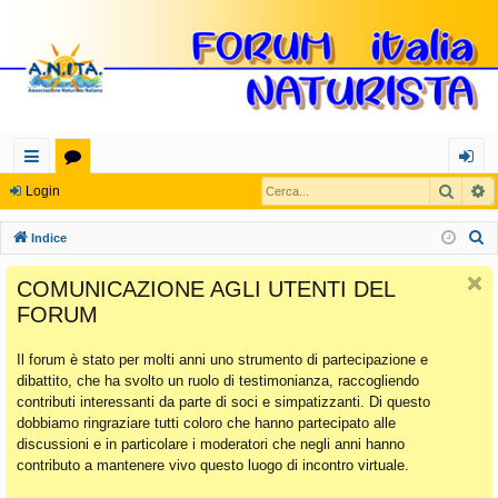
Cerca
R
oll
or
og
Login
eg
u
in
C
Indice
a
m
e
COMUNICAZIONE AGLI UTENTI DEL
r
m
FORUM
c
en
a
Il forum è stato per molti anni uno strumento di partecipazione e
ti
dibattito, che ha svolto un ruolo di testimonianza, raccogliendo
Ra
contributi interessanti da parte di soci e simpatizzanti. Di questo
dobbiamo ringraziare tutti coloro che hanno partecipato alle
pi
discussioni e in particolare i moderatori che negli anni hanno
di
contributo a mantenere vivo questo luogo di incontro virtuale.