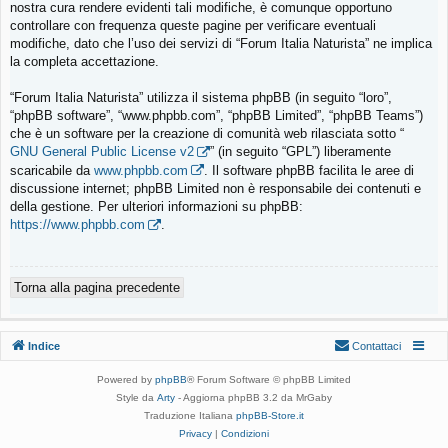
nostra cura rendere evidenti tali modifiche, è comunque opportuno
controllare con frequenza queste pagine per verificare eventuali
modifiche, dato che l’uso dei servizi di “Forum Italia Naturista” ne implica
la completa accettazione.
“Forum Italia Naturista” utilizza il sistema phpBB (in seguito “loro”,
“phpBB software”, “www.phpbb.com”, “phpBB Limited”, “phpBB Teams”)
che è un software per la creazione di comunità web rilasciata sotto “
GNU General Public License v2
” (in seguito “GPL”) liberamente
scaricabile da
www.phpbb.com
. Il software phpBB facilita le aree di
discussione internet; phpBB Limited non è responsabile dei contenuti e
della gestione. Per ulteriori informazioni su phpBB:
https://www.phpbb.com
.
Torna alla pagina precedente
Indice
Contattaci
Powered by
phpBB
® Forum Software © phpBB Limited
Style da
Arty
- Aggiorna phpBB 3.2 da MrGaby
Traduzione Italiana
phpBB-Store.it
Privacy
|
Condizioni