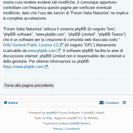
nostra cura rendere evidenti tali modifiche, è comunque opportuno
controllare con frequenza queste pagine per verificare eventuali
modifiche, dato che l’uso dei servizi di “Forum Italia Naturista” ne implica
la completa accettazione.
“Forum Italia Naturista” utilizza il sistema phpBB (in seguito “loro”,
“phpBB software”, “www.phpbb.com”, “phpBB Limited”, “phpBB Teams”)
che è un software per la creazione di comunità web rilasciata sotto “
GNU General Public License v2
” (in seguito “GPL”) liberamente
scaricabile da
www.phpbb.com
. Il software phpBB facilita le aree di
discussione internet; phpBB Limited non è responsabile dei contenuti e
della gestione. Per ulteriori informazioni su phpBB:
https://www.phpbb.com
.
Torna alla pagina precedente
Indice
Contattaci
Powered by
phpBB
® Forum Software © phpBB Limited
Style da
Arty
- Aggiorna phpBB 3.2 da MrGaby
Traduzione Italiana
phpBB-Store.it
Privacy
|
Condizioni