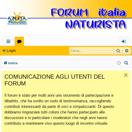
Cerca
R
oll
or
og
Login
eg
u
in
C
Indice
a
m
e
COMUNICAZIONE AGLI UTENTI DEL
r
m
FORUM
c
en
a
Il forum è stato per molti anni uno strumento di partecipazione e
ti
dibattito, che ha svolto un ruolo di testimonianza, raccogliendo
Ra
contributi interessanti da parte di soci e simpatizzanti. Di questo
dobbiamo ringraziare tutti coloro che hanno partecipato alle
pi
discussioni e in particolare i moderatori che negli anni hanno
di
contributo a mantenere vivo questo luogo di incontro virtuale.