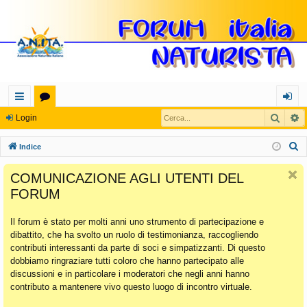
Cerca
R
oll
or
og
Login
eg
u
in
C
Indice
a
m
e
COMUNICAZIONE AGLI UTENTI DEL
r
m
FORUM
c
en
a
Il forum è stato per molti anni uno strumento di partecipazione e
ti
dibattito, che ha svolto un ruolo di testimonianza, raccogliendo
Ra
contributi interessanti da parte di soci e simpatizzanti. Di questo
dobbiamo ringraziare tutti coloro che hanno partecipato alle
pi
discussioni e in particolare i moderatori che negli anni hanno
di
contributo a mantenere vivo questo luogo di incontro virtuale.