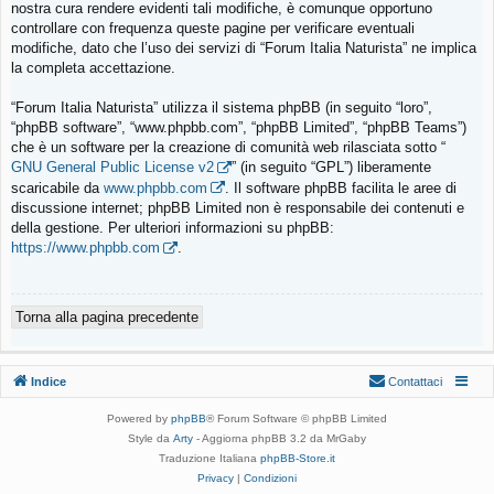
nostra cura rendere evidenti tali modifiche, è comunque opportuno
controllare con frequenza queste pagine per verificare eventuali
modifiche, dato che l’uso dei servizi di “Forum Italia Naturista” ne implica
la completa accettazione.
“Forum Italia Naturista” utilizza il sistema phpBB (in seguito “loro”,
“phpBB software”, “www.phpbb.com”, “phpBB Limited”, “phpBB Teams”)
che è un software per la creazione di comunità web rilasciata sotto “
GNU General Public License v2
” (in seguito “GPL”) liberamente
scaricabile da
www.phpbb.com
. Il software phpBB facilita le aree di
discussione internet; phpBB Limited non è responsabile dei contenuti e
della gestione. Per ulteriori informazioni su phpBB:
https://www.phpbb.com
.
Torna alla pagina precedente
Indice
Contattaci
Powered by
phpBB
® Forum Software © phpBB Limited
Style da
Arty
- Aggiorna phpBB 3.2 da MrGaby
Traduzione Italiana
phpBB-Store.it
Privacy
|
Condizioni