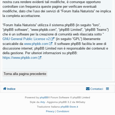
nostra cura rendere evidenti tali modifiche, è comunque opportuno
controllare con frequenza queste pagine per verificare eventuali
modifiche, dato che l’uso dei servizi di “Forum Italia Naturista” ne implica
la completa accettazione.
“Forum Italia Naturista” utilizza il sistema phpBB (in seguito “loro”,
“phpBB software”, “www.phpbb.com”, “phpBB Limited”, “phpBB Teams”)
che è un software per la creazione di comunità web rilasciata sotto “
GNU General Public License v2
” (in seguito “GPL”) liberamente
scaricabile da
www.phpbb.com
. Il software phpBB facilita le aree di
discussione internet; phpBB Limited non è responsabile dei contenuti e
della gestione. Per ulteriori informazioni su phpBB:
https://www.phpbb.com
.
Torna alla pagina precedente
Indice
Contattaci
Powered by
phpBB
® Forum Software © phpBB Limited
Style da
Arty
- Aggiorna phpBB 3.2 da MrGaby
Traduzione Italiana
phpBB-Store.it
Privacy
|
Condizioni