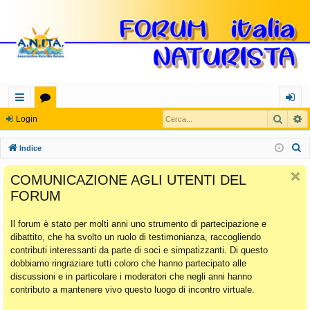
Cerca
R
oll
or
og
Login
eg
u
in
C
Indice
a
m
e
COMUNICAZIONE AGLI UTENTI DEL
r
m
FORUM
c
en
a
Il forum è stato per molti anni uno strumento di partecipazione e
ti
dibattito, che ha svolto un ruolo di testimonianza, raccogliendo
Ra
contributi interessanti da parte di soci e simpatizzanti. Di questo
dobbiamo ringraziare tutti coloro che hanno partecipato alle
pi
discussioni e in particolare i moderatori che negli anni hanno
di
contributo a mantenere vivo questo luogo di incontro virtuale.