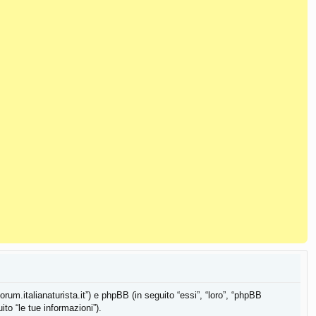
orum.italianaturista.it”) e phpBB (in seguito “essi”, “loro”, “phpBB
o “le tue informazioni”).