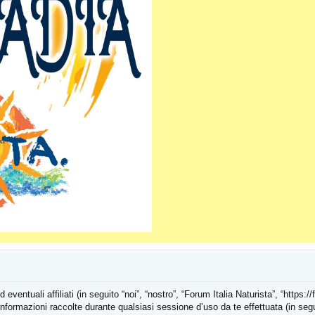
ntuali affiliati (in seguito “noi”, “nostro”, “Forum Italia Naturista”, “https://f
rmazioni raccolte durante qualsiasi sessione d’uso da te effettuata (in seguit