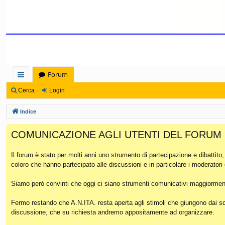
Forum
oll
Cerca
Login
eg
Indice
a
COMUNICAZIONE AGLI UTENTI DEL FORUM
m
en
Il forum è stato per molti anni uno strumento di partecipazione e dibattito
coloro che hanno partecipato alle discussioni e in particolare i moderatori
ti
Ra
Siamo però convinti che oggi ci siano strumenti comunicativi maggiorment
pi
Fermo restando che A.N.ITA. resta aperta agli stimoli che giungono dai soc
discussione, che su richiesta andremo appositamente ad organizzare.
di