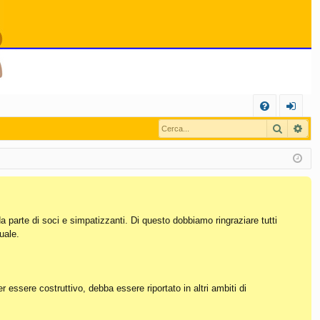
C
Cerca
Ric
FA
og
Q
in
da parte di soci e simpatizzanti. Di questo dobbiamo ringraziare tutti
uale.
essere costruttivo, debba essere riportato in altri ambiti di