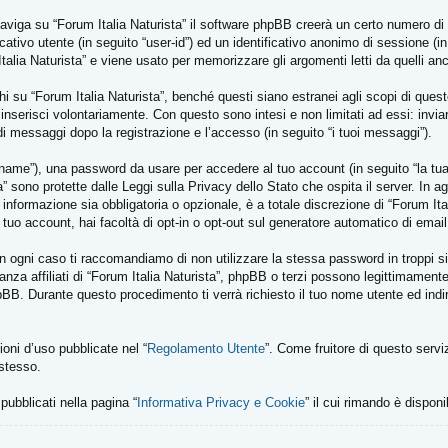
viga su “Forum Italia Naturista” il software phpBB creerà un certo numero di c
cativo utente (in seguito “user-id”) ed un identificativo anonimo di sessione 
alia Naturista” e viene usato per memorizzare gli argomenti letti da quelli anco
u “Forum Italia Naturista”, benché questi siano estranei agli scopi di questo
inserisci volontariamente. Con questo sono intesi e non limitati ad essi: inv
io di messaggi dopo la registrazione e l’accesso (in seguito “i tuoi messaggi”).
kname”), una password da usare per accedere al tuo account (in seguito “la tua 
ta” sono protette dalle Leggi sulla Privacy dello Stato che ospita il server. In 
informazione sia obbligatoria o opzionale, è a totale discrezione di “Forum Italia 
 tuo account, hai facoltà di opt-in o opt-out sul generatore automatico di ema
In ogni caso ti raccomandiamo di non utilizzare la stessa password in troppi s
anza affiliati di “Forum Italia Naturista”, phpBB o terzi possono legittimamen
hpBB. Durante questo procedimento ti verrà richiesto il tuo nome utente ed in
zioni d’uso pubblicate nel “
Regolamento Utente
”. Come fruitore di questo servi
 stesso.
 pubblicati nella pagina “
Informativa Privacy e Cookie
” il cui rimando è disponi