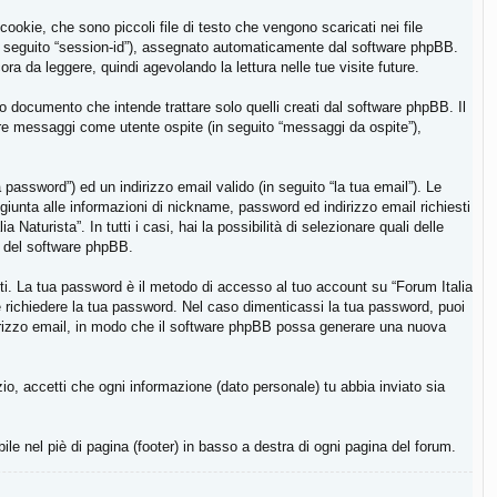
ookie, che sono piccoli file di testo che vengono scaricati nei file
(in seguito “session-id”), assegnato automaticamente dal software phpBB.
ra da leggere, quindi agevolando la lettura nelle tue visite future.
 documento che intende trattare solo quelli creati dal software phpBB. Il
iare messaggi come utente ospite (in seguito “messaggi da ospite”),
password”) ed un indirizzo email valido (in seguito “la tua email”). Le
aggiunta alle informazioni di nickname, password ed indirizzo email richiesti
Naturista”. In tutti i casi, hai la possibilità di selezionare quali delle
il del software phpBB.
iti. La tua password è il metodo di accesso al tuo account su “Forum Italia
te richiedere la tua password. Nel caso dimenticassi la tua password, puoi
dirizzo email, in modo che il software phpBB possa generare una nuova
zio, accetti che ogni informazione (dato personale) tu abbia inviato sia
bile nel piè di pagina (footer) in basso a destra di ogni pagina del forum.