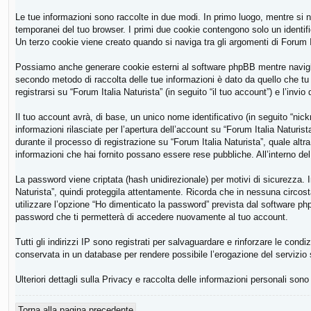
Le tue informazioni sono raccolte in due modi. In primo luogo, mentre si na
temporanei del tuo browser. I primi due cookie contengono solo un identifi
Un terzo cookie viene creato quando si naviga tra gli argomenti di Forum It
Possiamo anche generare cookie esterni al software phpBB mentre navighi s
secondo metodo di raccolta delle tue informazioni è dato da quello che tu 
registrarsi su “Forum Italia Naturista” (in seguito “il tuo account”) e l’inv
Il tuo account avrà, di base, un unico nome identificativo (in seguito “nic
informazioni rilasciate per l’apertura dell’account su “Forum Italia Naturis
durante il processo di registrazione su “Forum Italia Naturista”, quale altra 
informazioni che hai fornito possano essere rese pubbliche. All’interno del
La password viene criptata (hash unidirezionale) per motivi di sicurezza. 
Naturista”, quindi proteggila attentamente. Ricorda che in nessuna circost
utilizzare l’opzione “Ho dimenticato la password” prevista dal software p
password che ti permetterà di accedere nuovamente al tuo account.
Tutti gli indirizzi IP sono registrati per salvaguardare e rinforzare le condi
conservata in un database per rendere possibile l’erogazione del servizio
Ulteriori dettagli sulla Privacy e raccolta delle informazioni personali sono
Torna alla pagina precedente