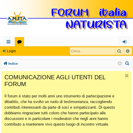
Cerca
R
oll
or
og
Login
eg
u
in
C
Indice
a
m
e
COMUNICAZIONE AGLI UTENTI DEL
r
m
FORUM
c
en
a
Il forum è stato per molti anni uno strumento di partecipazione e
ti
dibattito, che ha svolto un ruolo di testimonianza, raccogliendo
Ra
contributi interessanti da parte di soci e simpatizzanti. Di questo
dobbiamo ringraziare tutti coloro che hanno partecipato alle
pi
discussioni e in particolare i moderatori che negli anni hanno
di
contributo a mantenere vivo questo luogo di incontro virtuale.