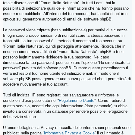
totale discrezione di “Forum Italia Naturista”. In tutti i casi, hai la
possibilità di selezionare quali delle informazioni che hai fornito possano
essere rese pubbliche. All’interno del tuo account, hai facoltà di opt-in o
opt-out sul generatore automatico di email del software phpBB.
La password viene criptata (hash unidirezionale) per motivi di sicurezza.
In ogni caso ti raccomandiamo di non utilizzare la stessa password in
troppi siti. La tua password è il metodo di accesso al tuo account su
“Forum Italia Naturista”, quindi proteggila attentamente. Ricorda che in
nessuna circostanza affiliati di “Forum Italia Naturista”, phpBB o terzi
possono legittimamente richiedere la tua password. Nel caso
dimenticassi la tua password, puoi utilizzare l’opzione “Ho dimenticato la
password” prevista dal software phpBB. Durante questo procedimento ti
verrà richiesto il tuo nome utente ed indirizzo email, in modo che il
software phpBB possa generare una nuova password che ti permetterà di
accedere nuovamente al tuo account.
Tutti gli indirizzi IP sono registrati per salvaguardare e rinforzare le
condizioni d’uso pubblicate nel “
Regolamento Utente
”. Come fruitore di
questo servizio, accetti che ogni informazione (dato personale) tu abbia
inviato sia conservata in un database per rendere possibile l’erogazione
del servizio stesso.
Ulteriori dettagli sulla Privacy e raccolta delle informazioni personali sono
pubblicati nella pagina “
Informativa Privacy e Cookie
” il cui rimando è