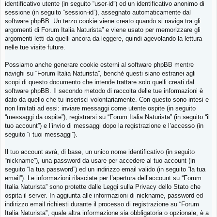
identificativo utente (in seguito “user-id”) ed un identificativo anonimo di
sessione (in seguito “session-id”), assegnato automaticamente dal
software phpBB. Un terzo cookie viene creato quando si naviga tra gli
argomenti di Forum Italia Naturista” e viene usato per memorizzare gli
argomenti letti da quelli ancora da leggere, quindi agevolando la lettura
nelle tue visite future.
Possiamo anche generare cookie esterni al software phpBB mentre
navighi su “Forum Italia Naturista”, benché questi siano estranei agli
scopi di questo documento che intende trattare solo quelli creati dal
software phpBB. Il secondo metodo di raccolta delle tue informazioni è
dato da quello che tu inserisci volontariamente. Con questo sono intesi e
non limitati ad essi: inviare messaggi come utente ospite (in seguito
“messaggi da ospite”), registrarsi su “Forum Italia Naturista” (in seguito “il
tuo account”) e l’invio di messaggi dopo la registrazione e l’accesso (in
seguito “i tuoi messaggi”).
Il tuo account avrà, di base, un unico nome identificativo (in seguito
“nickname”), una password da usare per accedere al tuo account (in
seguito “la tua password”) ed un indirizzo email valido (in seguito “la tua
email”). Le informazioni rilasciate per l’apertura dell’account su “Forum
Italia Naturista” sono protette dalle Leggi sulla Privacy dello Stato che
ospita il server. In aggiunta alle informazioni di nickname, password ed
indirizzo email richiesti durante il processo di registrazione su “Forum
Italia Naturista”, quale altra informazione sia obbligatoria o opzionale, è a