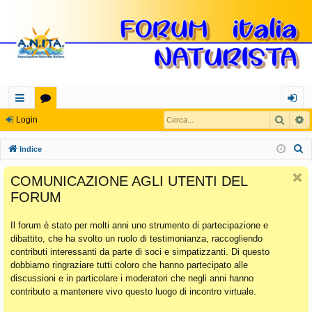
Cerca
R
oll
or
og
Login
eg
u
in
C
Indice
a
m
e
COMUNICAZIONE AGLI UTENTI DEL
r
m
FORUM
c
en
a
Il forum è stato per molti anni uno strumento di partecipazione e
ti
dibattito, che ha svolto un ruolo di testimonianza, raccogliendo
Ra
contributi interessanti da parte di soci e simpatizzanti. Di questo
dobbiamo ringraziare tutti coloro che hanno partecipato alle
pi
discussioni e in particolare i moderatori che negli anni hanno
di
contributo a mantenere vivo questo luogo di incontro virtuale.