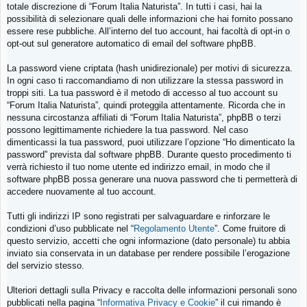
totale discrezione di “Forum Italia Naturista”. In tutti i casi, hai la
possibilità di selezionare quali delle informazioni che hai fornito possano
essere rese pubbliche. All’interno del tuo account, hai facoltà di opt-in o
opt-out sul generatore automatico di email del software phpBB.
La password viene criptata (hash unidirezionale) per motivi di sicurezza.
In ogni caso ti raccomandiamo di non utilizzare la stessa password in
troppi siti. La tua password è il metodo di accesso al tuo account su
“Forum Italia Naturista”, quindi proteggila attentamente. Ricorda che in
nessuna circostanza affiliati di “Forum Italia Naturista”, phpBB o terzi
possono legittimamente richiedere la tua password. Nel caso
dimenticassi la tua password, puoi utilizzare l’opzione “Ho dimenticato la
password” prevista dal software phpBB. Durante questo procedimento ti
verrà richiesto il tuo nome utente ed indirizzo email, in modo che il
software phpBB possa generare una nuova password che ti permetterà di
accedere nuovamente al tuo account.
Tutti gli indirizzi IP sono registrati per salvaguardare e rinforzare le
condizioni d’uso pubblicate nel “
Regolamento Utente
”. Come fruitore di
questo servizio, accetti che ogni informazione (dato personale) tu abbia
inviato sia conservata in un database per rendere possibile l’erogazione
del servizio stesso.
Ulteriori dettagli sulla Privacy e raccolta delle informazioni personali sono
pubblicati nella pagina “
Informativa Privacy e Cookie
” il cui rimando è