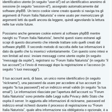
identificativo utente (in seguito “user-id”) ed un identificativo anonimo di
sessione (in seguito “session-id”), assegnato automaticamente dal
software phpBB. Un terzo cookie viene creato quando si naviga tra gli
argomenti di Forum Italia Naturista” e viene usato per memorizzare gli
argomenti letti da quelli ancora da leggere, quindi agevolando la lettura
nelle tue visite future.
Possiamo anche generare cookie esterni al software phpBB mentre
navighi su “Forum Italia Naturista”, benché questi siano estranei agli
scopi di questo documento che intende trattare solo quelli creati dal
software phpBB. Il secondo metodo di raccolta delle tue informazioni è
dato da quello che tu inserisci volontariamente. Con questo sono intesi e
non limitati ad essi: inviare messaggi come utente ospite (in seguito
“messaggi da ospite”), registrarsi su “Forum Italia Naturista” (in seguito “il
tuo account”) e l’invio di messaggi dopo la registrazione e l’accesso (in
seguito “i tuoi messaggi”).
Il tuo account avrà, di base, un unico nome identificativo (in seguito
“nickname”), una password da usare per accedere al tuo account (in
seguito “la tua password”) ed un indirizzo email valido (in seguito “la tua
email”). Le informazioni rilasciate per l’apertura dell’account su “Forum
Italia Naturista” sono protette dalle Leggi sulla Privacy dello Stato che
ospita il server. In aggiunta alle informazioni di nickname, password ed
indirizzo email richiesti durante il processo di registrazione su “Forum
Italia Naturista”, quale altra informazione sia obbligatoria o opzionale, è a