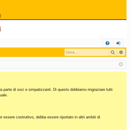
C
Cerca
Ric
FA
og
Q
in
da parte di soci e simpatizzanti. Di questo dobbiamo ringraziare tutti
uale.
essere costruttivo, debba essere riportato in altri ambiti di