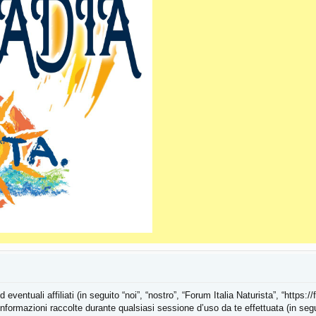
ntuali affiliati (in seguito “noi”, “nostro”, “Forum Italia Naturista”, “https://f
rmazioni raccolte durante qualsiasi sessione d’uso da te effettuata (in seguit