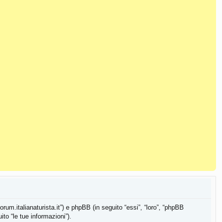
orum.italianaturista.it”) e phpBB (in seguito “essi”, “loro”, “phpBB
o “le tue informazioni”).