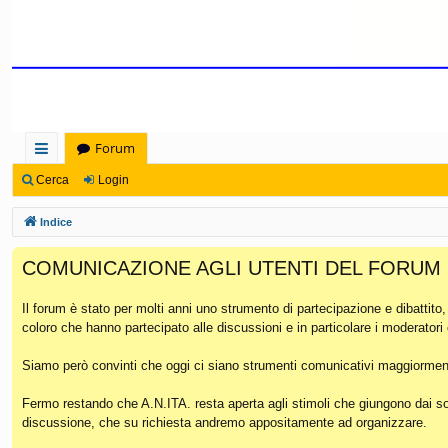
Forum
oll
Cerca
Login
eg
Indice
a
COMUNICAZIONE AGLI UTENTI DEL FORUM
m
en
Il forum è stato per molti anni uno strumento di partecipazione e dibattito
coloro che hanno partecipato alle discussioni e in particolare i moderatori
ti
Ra
Siamo però convinti che oggi ci siano strumenti comunicativi maggiorment
pi
Fermo restando che A.N.ITA. resta aperta agli stimoli che giungono dai soc
discussione, che su richiesta andremo appositamente ad organizzare.
di