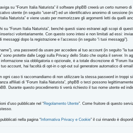
viga su “Forum Italia Naturista” il software phpBB creerà un certo numero di c
cativo utente (in seguito “user-id”) ed un identificativo anonimo di sessione 
alia Naturista” e viene usato per memorizzare gli argomenti letti da quelli anco
u “Forum Italia Naturista”, benché questi siano estranei agli scopi di questo
inserisci volontariamente. Con questo sono intesi e non limitati ad essi: inv
io di messaggi dopo la registrazione e l’accesso (in seguito “i tuoi messaggi”).
kname”), una password da usare per accedere al tuo account (in seguito “la tua 
ta” sono protette dalle Leggi sulla Privacy dello Stato che ospita il server. In 
informazione sia obbligatoria o opzionale, è a totale discrezione di “Forum Italia 
 tuo account, hai facoltà di opt-in o opt-out sul generatore automatico di ema
In ogni caso ti raccomandiamo di non utilizzare la stessa password in troppi s
anza affiliati di “Forum Italia Naturista”, phpBB o terzi possono legittimamen
hpBB. Durante questo procedimento ti verrà richiesto il tuo nome utente ed in
zioni d’uso pubblicate nel “
Regolamento Utente
”. Come fruitore di questo servi
 stesso.
 pubblicati nella pagina “
Informativa Privacy e Cookie
” il cui rimando è disponi