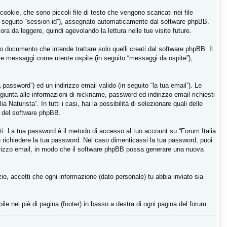
ookie, che sono piccoli file di testo che vengono scaricati nei file
(in seguito “session-id”), assegnato automaticamente dal software phpBB.
ra da leggere, quindi agevolando la lettura nelle tue visite future.
 documento che intende trattare solo quelli creati dal software phpBB. Il
iare messaggi come utente ospite (in seguito “messaggi da ospite”),
password”) ed un indirizzo email valido (in seguito “la tua email”). Le
aggiunta alle informazioni di nickname, password ed indirizzo email richiesti
Naturista”. In tutti i casi, hai la possibilità di selezionare quali delle
il del software phpBB.
iti. La tua password è il metodo di accesso al tuo account su “Forum Italia
te richiedere la tua password. Nel caso dimenticassi la tua password, puoi
dirizzo email, in modo che il software phpBB possa generare una nuova
zio, accetti che ogni informazione (dato personale) tu abbia inviato sia
bile nel piè di pagina (footer) in basso a destra di ogni pagina del forum.