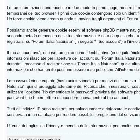
Le tue informazioni sono raccolte in due modi. In primo luogo, mentre si na
temporanei del tuo browser. I primi due cookie contengono solo un identifi
Un terzo cookie viene creato quando si naviga tra gli argomenti di Forum It
Possiamo anche generare cookie esterni al software phpBB mentre navighi s
secondo metodo di raccolta delle tue informazioni è dato da quello che tu 
registrarsi su “Forum Italia Naturista” (in seguito “il tuo account”) e l’inv
Il tuo account avrà, di base, un unico nome identificativo (in seguito “nic
informazioni rilasciate per l’apertura dell’account su “Forum Italia Naturis
durante il processo di registrazione su “Forum Italia Naturista”, quale altra 
informazioni che hai fornito possano essere rese pubbliche. All’interno del
La password viene criptata (hash unidirezionale) per motivi di sicurezza. 
Naturista”, quindi proteggila attentamente. Ricorda che in nessuna circost
utilizzare l’opzione “Ho dimenticato la password” prevista dal software p
password che ti permetterà di accedere nuovamente al tuo account.
Tutti gli indirizzi IP sono registrati per salvaguardare e rinforzare le condi
conservata in un database per rendere possibile l’erogazione del servizio
Ulteriori dettagli sulla Privacy e raccolta delle informazioni personali sono
Torna alla pagina precedente