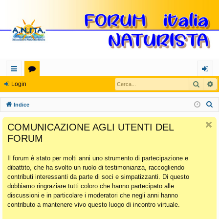
Cerca
R
oll
or
og
Login
eg
u
in
C
Indice
a
m
e
COMUNICAZIONE AGLI UTENTI DEL
r
m
FORUM
c
en
a
Il forum è stato per molti anni uno strumento di partecipazione e
ti
dibattito, che ha svolto un ruolo di testimonianza, raccogliendo
Ra
contributi interessanti da parte di soci e simpatizzanti. Di questo
dobbiamo ringraziare tutti coloro che hanno partecipato alle
pi
discussioni e in particolare i moderatori che negli anni hanno
di
contributo a mantenere vivo questo luogo di incontro virtuale.