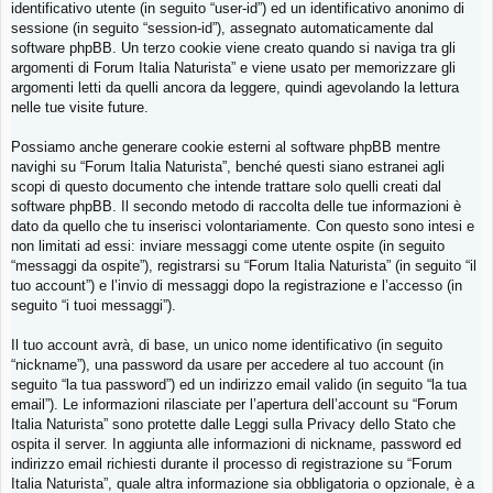
identificativo utente (in seguito “user-id”) ed un identificativo anonimo di
sessione (in seguito “session-id”), assegnato automaticamente dal
software phpBB. Un terzo cookie viene creato quando si naviga tra gli
argomenti di Forum Italia Naturista” e viene usato per memorizzare gli
argomenti letti da quelli ancora da leggere, quindi agevolando la lettura
nelle tue visite future.
Possiamo anche generare cookie esterni al software phpBB mentre
navighi su “Forum Italia Naturista”, benché questi siano estranei agli
scopi di questo documento che intende trattare solo quelli creati dal
software phpBB. Il secondo metodo di raccolta delle tue informazioni è
dato da quello che tu inserisci volontariamente. Con questo sono intesi e
non limitati ad essi: inviare messaggi come utente ospite (in seguito
“messaggi da ospite”), registrarsi su “Forum Italia Naturista” (in seguito “il
tuo account”) e l’invio di messaggi dopo la registrazione e l’accesso (in
seguito “i tuoi messaggi”).
Il tuo account avrà, di base, un unico nome identificativo (in seguito
“nickname”), una password da usare per accedere al tuo account (in
seguito “la tua password”) ed un indirizzo email valido (in seguito “la tua
email”). Le informazioni rilasciate per l’apertura dell’account su “Forum
Italia Naturista” sono protette dalle Leggi sulla Privacy dello Stato che
ospita il server. In aggiunta alle informazioni di nickname, password ed
indirizzo email richiesti durante il processo di registrazione su “Forum
Italia Naturista”, quale altra informazione sia obbligatoria o opzionale, è a