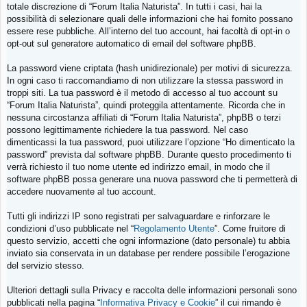
totale discrezione di “Forum Italia Naturista”. In tutti i casi, hai la
possibilità di selezionare quali delle informazioni che hai fornito possano
essere rese pubbliche. All’interno del tuo account, hai facoltà di opt-in o
opt-out sul generatore automatico di email del software phpBB.
La password viene criptata (hash unidirezionale) per motivi di sicurezza.
In ogni caso ti raccomandiamo di non utilizzare la stessa password in
troppi siti. La tua password è il metodo di accesso al tuo account su
“Forum Italia Naturista”, quindi proteggila attentamente. Ricorda che in
nessuna circostanza affiliati di “Forum Italia Naturista”, phpBB o terzi
possono legittimamente richiedere la tua password. Nel caso
dimenticassi la tua password, puoi utilizzare l’opzione “Ho dimenticato la
password” prevista dal software phpBB. Durante questo procedimento ti
verrà richiesto il tuo nome utente ed indirizzo email, in modo che il
software phpBB possa generare una nuova password che ti permetterà di
accedere nuovamente al tuo account.
Tutti gli indirizzi IP sono registrati per salvaguardare e rinforzare le
condizioni d’uso pubblicate nel “
Regolamento Utente
”. Come fruitore di
questo servizio, accetti che ogni informazione (dato personale) tu abbia
inviato sia conservata in un database per rendere possibile l’erogazione
del servizio stesso.
Ulteriori dettagli sulla Privacy e raccolta delle informazioni personali sono
pubblicati nella pagina “
Informativa Privacy e Cookie
” il cui rimando è