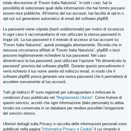
totale discrezione di “Forum Italia Naturista”. In tutti i casi, hai la
possibilità di selezionare quali delle informazioni che hai fornito possano
essere rese pubbliche. All’interno del tuo account, hai facoltà di opt-in o
opt-out sul generatore automatico di email del software phpBB.
La password viene criptata (hash unidirezionale) per motivi di sicurezza.
In ogni caso ti raccomandiamo di non utilizzare la stessa password in
troppi siti. La tua password è il metodo di accesso al tuo account su
“Forum Italia Naturista”, quindi proteggila attentamente. Ricorda che in
nessuna circostanza affiliati di “Forum Italia Naturista”, phpBB o terzi
possono legittimamente richiedere la tua password. Nel caso
dimenticassi la tua password, puoi utilizzare l’opzione “Ho dimenticato la
password” prevista dal software phpBB. Durante questo procedimento ti
verrà richiesto il tuo nome utente ed indirizzo email, in modo che il
software phpBB possa generare una nuova password che ti permetterà di
accedere nuovamente al tuo account.
Tutti gli indirizzi IP sono registrati per salvaguardare e rinforzare le
condizioni d’uso pubblicate nel “
Regolamento Utente
”. Come fruitore di
questo servizio, accetti che ogni informazione (dato personale) tu abbia
inviato sia conservata in un database per rendere possibile l’erogazione
del servizio stesso.
Ulteriori dettagli sulla Privacy e raccolta delle informazioni personali sono
pubblicati nella pagina “
Informativa Privacy e Cookie
” il cui rimando è