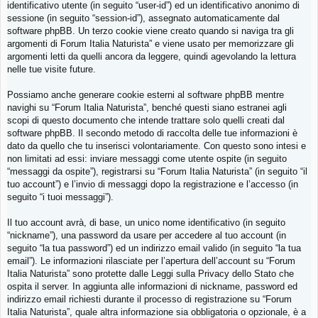
identificativo utente (in seguito “user-id”) ed un identificativo anonimo di
sessione (in seguito “session-id”), assegnato automaticamente dal
software phpBB. Un terzo cookie viene creato quando si naviga tra gli
argomenti di Forum Italia Naturista” e viene usato per memorizzare gli
argomenti letti da quelli ancora da leggere, quindi agevolando la lettura
nelle tue visite future.
Possiamo anche generare cookie esterni al software phpBB mentre
navighi su “Forum Italia Naturista”, benché questi siano estranei agli
scopi di questo documento che intende trattare solo quelli creati dal
software phpBB. Il secondo metodo di raccolta delle tue informazioni è
dato da quello che tu inserisci volontariamente. Con questo sono intesi e
non limitati ad essi: inviare messaggi come utente ospite (in seguito
“messaggi da ospite”), registrarsi su “Forum Italia Naturista” (in seguito “il
tuo account”) e l’invio di messaggi dopo la registrazione e l’accesso (in
seguito “i tuoi messaggi”).
Il tuo account avrà, di base, un unico nome identificativo (in seguito
“nickname”), una password da usare per accedere al tuo account (in
seguito “la tua password”) ed un indirizzo email valido (in seguito “la tua
email”). Le informazioni rilasciate per l’apertura dell’account su “Forum
Italia Naturista” sono protette dalle Leggi sulla Privacy dello Stato che
ospita il server. In aggiunta alle informazioni di nickname, password ed
indirizzo email richiesti durante il processo di registrazione su “Forum
Italia Naturista”, quale altra informazione sia obbligatoria o opzionale, è a