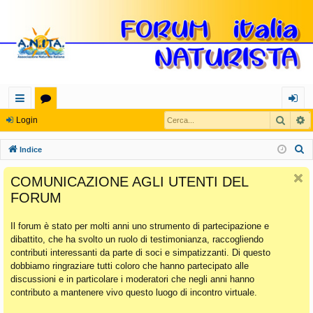
Cerca
R
oll
or
og
Login
eg
u
in
C
Indice
a
m
e
COMUNICAZIONE AGLI UTENTI DEL
r
m
FORUM
c
en
a
Il forum è stato per molti anni uno strumento di partecipazione e
ti
dibattito, che ha svolto un ruolo di testimonianza, raccogliendo
Ra
contributi interessanti da parte di soci e simpatizzanti. Di questo
dobbiamo ringraziare tutti coloro che hanno partecipato alle
pi
discussioni e in particolare i moderatori che negli anni hanno
di
contributo a mantenere vivo questo luogo di incontro virtuale.