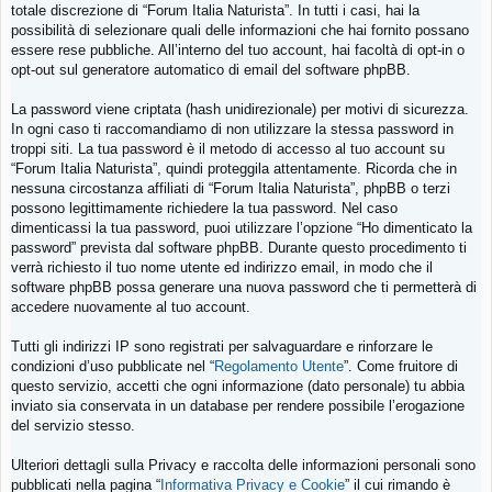
totale discrezione di “Forum Italia Naturista”. In tutti i casi, hai la
possibilità di selezionare quali delle informazioni che hai fornito possano
essere rese pubbliche. All’interno del tuo account, hai facoltà di opt-in o
opt-out sul generatore automatico di email del software phpBB.
La password viene criptata (hash unidirezionale) per motivi di sicurezza.
In ogni caso ti raccomandiamo di non utilizzare la stessa password in
troppi siti. La tua password è il metodo di accesso al tuo account su
“Forum Italia Naturista”, quindi proteggila attentamente. Ricorda che in
nessuna circostanza affiliati di “Forum Italia Naturista”, phpBB o terzi
possono legittimamente richiedere la tua password. Nel caso
dimenticassi la tua password, puoi utilizzare l’opzione “Ho dimenticato la
password” prevista dal software phpBB. Durante questo procedimento ti
verrà richiesto il tuo nome utente ed indirizzo email, in modo che il
software phpBB possa generare una nuova password che ti permetterà di
accedere nuovamente al tuo account.
Tutti gli indirizzi IP sono registrati per salvaguardare e rinforzare le
condizioni d’uso pubblicate nel “
Regolamento Utente
”. Come fruitore di
questo servizio, accetti che ogni informazione (dato personale) tu abbia
inviato sia conservata in un database per rendere possibile l’erogazione
del servizio stesso.
Ulteriori dettagli sulla Privacy e raccolta delle informazioni personali sono
pubblicati nella pagina “
Informativa Privacy e Cookie
” il cui rimando è