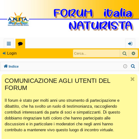
Cerca
R
oll
or
og
Login
eg
u
in
C
Indice
a
m
e
COMUNICAZIONE AGLI UTENTI DEL
r
m
FORUM
c
en
a
Il forum è stato per molti anni uno strumento di partecipazione e
ti
dibattito, che ha svolto un ruolo di testimonianza, raccogliendo
Ra
contributi interessanti da parte di soci e simpatizzanti. Di questo
dobbiamo ringraziare tutti coloro che hanno partecipato alle
pi
discussioni e in particolare i moderatori che negli anni hanno
di
contributo a mantenere vivo questo luogo di incontro virtuale.