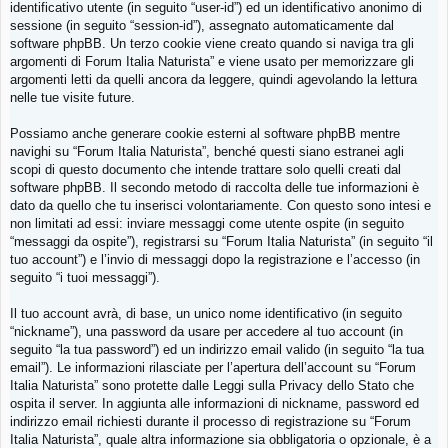
identificativo utente (in seguito “user-id”) ed un identificativo anonimo di
sessione (in seguito “session-id”), assegnato automaticamente dal
software phpBB. Un terzo cookie viene creato quando si naviga tra gli
argomenti di Forum Italia Naturista” e viene usato per memorizzare gli
argomenti letti da quelli ancora da leggere, quindi agevolando la lettura
nelle tue visite future.
Possiamo anche generare cookie esterni al software phpBB mentre
navighi su “Forum Italia Naturista”, benché questi siano estranei agli
scopi di questo documento che intende trattare solo quelli creati dal
software phpBB. Il secondo metodo di raccolta delle tue informazioni è
dato da quello che tu inserisci volontariamente. Con questo sono intesi e
non limitati ad essi: inviare messaggi come utente ospite (in seguito
“messaggi da ospite”), registrarsi su “Forum Italia Naturista” (in seguito “il
tuo account”) e l’invio di messaggi dopo la registrazione e l’accesso (in
seguito “i tuoi messaggi”).
Il tuo account avrà, di base, un unico nome identificativo (in seguito
“nickname”), una password da usare per accedere al tuo account (in
seguito “la tua password”) ed un indirizzo email valido (in seguito “la tua
email”). Le informazioni rilasciate per l’apertura dell’account su “Forum
Italia Naturista” sono protette dalle Leggi sulla Privacy dello Stato che
ospita il server. In aggiunta alle informazioni di nickname, password ed
indirizzo email richiesti durante il processo di registrazione su “Forum
Italia Naturista”, quale altra informazione sia obbligatoria o opzionale, è a