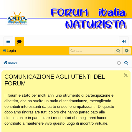
Cerca
R
oll
or
og
Login
eg
u
in
C
Indice
a
m
e
COMUNICAZIONE AGLI UTENTI DEL
r
m
FORUM
c
en
a
Il forum è stato per molti anni uno strumento di partecipazione e
ti
dibattito, che ha svolto un ruolo di testimonianza, raccogliendo
Ra
contributi interessanti da parte di soci e simpatizzanti. Di questo
dobbiamo ringraziare tutti coloro che hanno partecipato alle
pi
discussioni e in particolare i moderatori che negli anni hanno
di
contributo a mantenere vivo questo luogo di incontro virtuale.