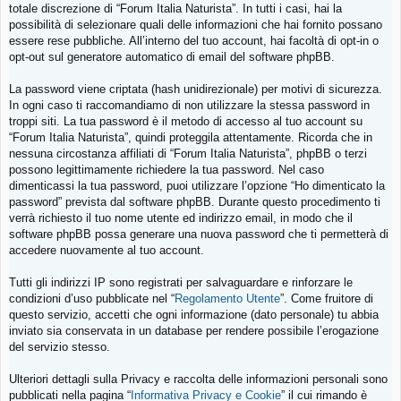
totale discrezione di “Forum Italia Naturista”. In tutti i casi, hai la
possibilità di selezionare quali delle informazioni che hai fornito possano
essere rese pubbliche. All’interno del tuo account, hai facoltà di opt-in o
opt-out sul generatore automatico di email del software phpBB.
La password viene criptata (hash unidirezionale) per motivi di sicurezza.
In ogni caso ti raccomandiamo di non utilizzare la stessa password in
troppi siti. La tua password è il metodo di accesso al tuo account su
“Forum Italia Naturista”, quindi proteggila attentamente. Ricorda che in
nessuna circostanza affiliati di “Forum Italia Naturista”, phpBB o terzi
possono legittimamente richiedere la tua password. Nel caso
dimenticassi la tua password, puoi utilizzare l’opzione “Ho dimenticato la
password” prevista dal software phpBB. Durante questo procedimento ti
verrà richiesto il tuo nome utente ed indirizzo email, in modo che il
software phpBB possa generare una nuova password che ti permetterà di
accedere nuovamente al tuo account.
Tutti gli indirizzi IP sono registrati per salvaguardare e rinforzare le
condizioni d’uso pubblicate nel “
Regolamento Utente
”. Come fruitore di
questo servizio, accetti che ogni informazione (dato personale) tu abbia
inviato sia conservata in un database per rendere possibile l’erogazione
del servizio stesso.
Ulteriori dettagli sulla Privacy e raccolta delle informazioni personali sono
pubblicati nella pagina “
Informativa Privacy e Cookie
” il cui rimando è