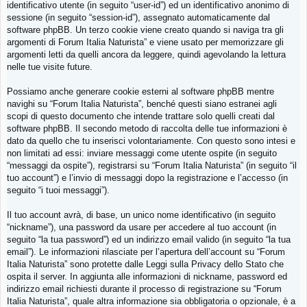
identificativo utente (in seguito “user-id”) ed un identificativo anonimo di
sessione (in seguito “session-id”), assegnato automaticamente dal
software phpBB. Un terzo cookie viene creato quando si naviga tra gli
argomenti di Forum Italia Naturista” e viene usato per memorizzare gli
argomenti letti da quelli ancora da leggere, quindi agevolando la lettura
nelle tue visite future.
Possiamo anche generare cookie esterni al software phpBB mentre
navighi su “Forum Italia Naturista”, benché questi siano estranei agli
scopi di questo documento che intende trattare solo quelli creati dal
software phpBB. Il secondo metodo di raccolta delle tue informazioni è
dato da quello che tu inserisci volontariamente. Con questo sono intesi e
non limitati ad essi: inviare messaggi come utente ospite (in seguito
“messaggi da ospite”), registrarsi su “Forum Italia Naturista” (in seguito “il
tuo account”) e l’invio di messaggi dopo la registrazione e l’accesso (in
seguito “i tuoi messaggi”).
Il tuo account avrà, di base, un unico nome identificativo (in seguito
“nickname”), una password da usare per accedere al tuo account (in
seguito “la tua password”) ed un indirizzo email valido (in seguito “la tua
email”). Le informazioni rilasciate per l’apertura dell’account su “Forum
Italia Naturista” sono protette dalle Leggi sulla Privacy dello Stato che
ospita il server. In aggiunta alle informazioni di nickname, password ed
indirizzo email richiesti durante il processo di registrazione su “Forum
Italia Naturista”, quale altra informazione sia obbligatoria o opzionale, è a