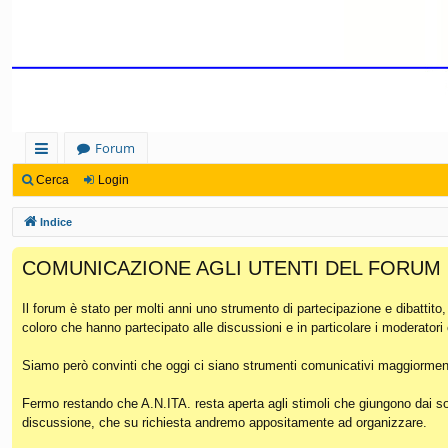
Forum
oll
Cerca
Login
eg
Indice
a
COMUNICAZIONE AGLI UTENTI DEL FORUM
m
en
Il forum è stato per molti anni uno strumento di partecipazione e dibattito
coloro che hanno partecipato alle discussioni e in particolare i moderatori
ti
Ra
Siamo però convinti che oggi ci siano strumenti comunicativi maggiorment
pi
Fermo restando che A.N.ITA. resta aperta agli stimoli che giungono dai soc
discussione, che su richiesta andremo appositamente ad organizzare.
di