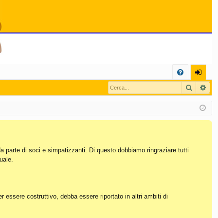
C
Cerca
Ric
FA
og
Q
in
da parte di soci e simpatizzanti. Di questo dobbiamo ringraziare tutti
uale.
essere costruttivo, debba essere riportato in altri ambiti di