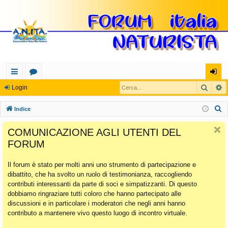
Cerca
R
oll
or
og
Login
eg
u
in
C
Indice
a
m
e
COMUNICAZIONE AGLI UTENTI DEL
r
m
FORUM
c
en
a
Il forum è stato per molti anni uno strumento di partecipazione e
ti
dibattito, che ha svolto un ruolo di testimonianza, raccogliendo
Ra
contributi interessanti da parte di soci e simpatizzanti. Di questo
dobbiamo ringraziare tutti coloro che hanno partecipato alle
pi
discussioni e in particolare i moderatori che negli anni hanno
di
contributo a mantenere vivo questo luogo di incontro virtuale.