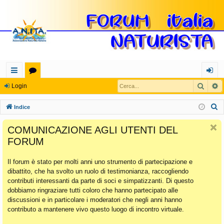
Cerca
R
oll
or
og
Login
eg
u
in
C
Indice
a
m
e
COMUNICAZIONE AGLI UTENTI DEL
r
m
FORUM
c
en
a
Il forum è stato per molti anni uno strumento di partecipazione e
ti
dibattito, che ha svolto un ruolo di testimonianza, raccogliendo
Ra
contributi interessanti da parte di soci e simpatizzanti. Di questo
dobbiamo ringraziare tutti coloro che hanno partecipato alle
pi
discussioni e in particolare i moderatori che negli anni hanno
di
contributo a mantenere vivo questo luogo di incontro virtuale.