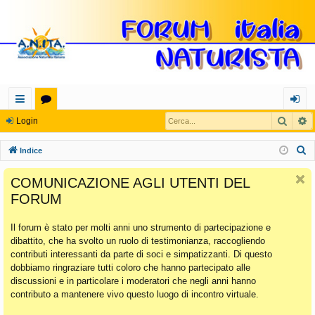
Cerca
R
oll
or
og
Login
eg
u
in
C
Indice
a
m
e
COMUNICAZIONE AGLI UTENTI DEL
r
m
FORUM
c
en
a
Il forum è stato per molti anni uno strumento di partecipazione e
ti
dibattito, che ha svolto un ruolo di testimonianza, raccogliendo
Ra
contributi interessanti da parte di soci e simpatizzanti. Di questo
dobbiamo ringraziare tutti coloro che hanno partecipato alle
pi
discussioni e in particolare i moderatori che negli anni hanno
di
contributo a mantenere vivo questo luogo di incontro virtuale.