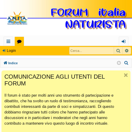
Cerca
R
oll
or
og
Login
eg
u
in
C
Indice
a
m
e
COMUNICAZIONE AGLI UTENTI DEL
r
m
FORUM
c
en
a
Il forum è stato per molti anni uno strumento di partecipazione e
ti
dibattito, che ha svolto un ruolo di testimonianza, raccogliendo
Ra
contributi interessanti da parte di soci e simpatizzanti. Di questo
dobbiamo ringraziare tutti coloro che hanno partecipato alle
pi
discussioni e in particolare i moderatori che negli anni hanno
di
contributo a mantenere vivo questo luogo di incontro virtuale.