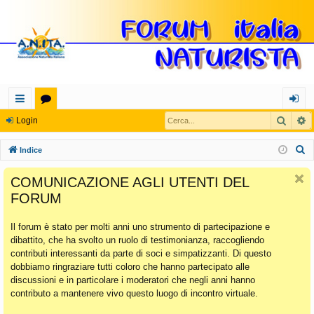
Cerca
R
oll
or
og
Login
eg
u
in
C
Indice
a
m
e
COMUNICAZIONE AGLI UTENTI DEL
r
m
FORUM
c
en
a
Il forum è stato per molti anni uno strumento di partecipazione e
ti
dibattito, che ha svolto un ruolo di testimonianza, raccogliendo
Ra
contributi interessanti da parte di soci e simpatizzanti. Di questo
dobbiamo ringraziare tutti coloro che hanno partecipato alle
pi
discussioni e in particolare i moderatori che negli anni hanno
di
contributo a mantenere vivo questo luogo di incontro virtuale.