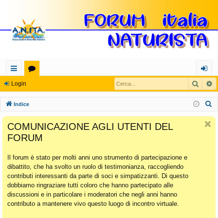
Cerca
R
oll
or
og
Login
eg
u
in
C
Indice
a
m
e
COMUNICAZIONE AGLI UTENTI DEL
r
m
FORUM
c
en
a
Il forum è stato per molti anni uno strumento di partecipazione e
ti
dibattito, che ha svolto un ruolo di testimonianza, raccogliendo
Ra
contributi interessanti da parte di soci e simpatizzanti. Di questo
dobbiamo ringraziare tutti coloro che hanno partecipato alle
pi
discussioni e in particolare i moderatori che negli anni hanno
di
contributo a mantenere vivo questo luogo di incontro virtuale.