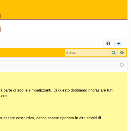
C
Cerca
Ric
FA
og
Q
in
da parte di soci e simpatizzanti. Di questo dobbiamo ringraziare tutti
uale.
essere costruttivo, debba essere riportato in altri ambiti di