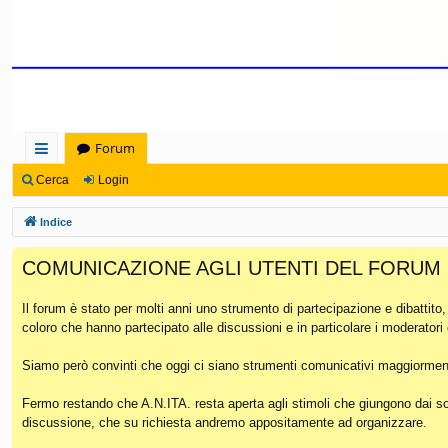
Forum
oll
Cerca
Login
eg
Indice
a
COMUNICAZIONE AGLI UTENTI DEL FORUM
m
en
Il forum è stato per molti anni uno strumento di partecipazione e dibattito
coloro che hanno partecipato alle discussioni e in particolare i moderatori
ti
Ra
Siamo però convinti che oggi ci siano strumenti comunicativi maggiorment
pi
Fermo restando che A.N.ITA. resta aperta agli stimoli che giungono dai soc
discussione, che su richiesta andremo appositamente ad organizzare.
di