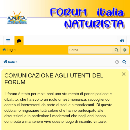
Cerca
R
oll
or
og
Login
eg
u
in
C
Indice
a
m
e
COMUNICAZIONE AGLI UTENTI DEL
r
m
FORUM
c
en
a
Il forum è stato per molti anni uno strumento di partecipazione e
ti
dibattito, che ha svolto un ruolo di testimonianza, raccogliendo
Ra
contributi interessanti da parte di soci e simpatizzanti. Di questo
dobbiamo ringraziare tutti coloro che hanno partecipato alle
pi
discussioni e in particolare i moderatori che negli anni hanno
di
contributo a mantenere vivo questo luogo di incontro virtuale.