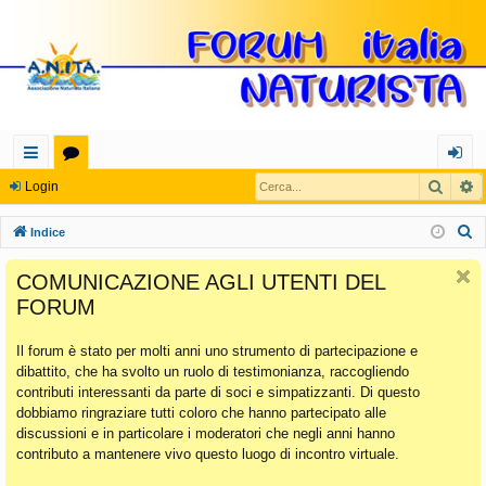
Cerca
R
oll
or
og
Login
eg
u
in
C
Indice
a
m
e
COMUNICAZIONE AGLI UTENTI DEL
r
m
FORUM
c
en
a
Il forum è stato per molti anni uno strumento di partecipazione e
ti
dibattito, che ha svolto un ruolo di testimonianza, raccogliendo
Ra
contributi interessanti da parte di soci e simpatizzanti. Di questo
dobbiamo ringraziare tutti coloro che hanno partecipato alle
pi
discussioni e in particolare i moderatori che negli anni hanno
di
contributo a mantenere vivo questo luogo di incontro virtuale.