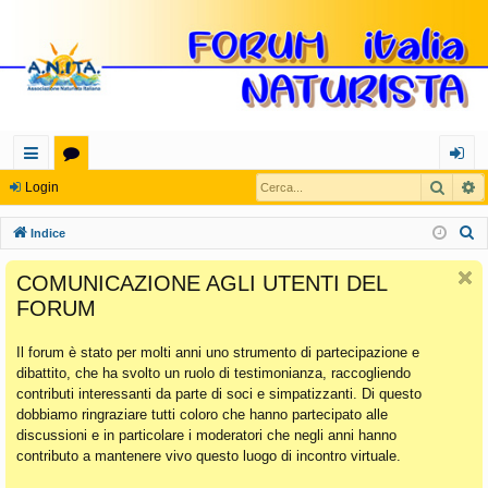
Cerca
R
oll
or
og
Login
eg
u
in
C
Indice
a
m
e
COMUNICAZIONE AGLI UTENTI DEL
r
m
FORUM
c
en
a
Il forum è stato per molti anni uno strumento di partecipazione e
ti
dibattito, che ha svolto un ruolo di testimonianza, raccogliendo
Ra
contributi interessanti da parte di soci e simpatizzanti. Di questo
dobbiamo ringraziare tutti coloro che hanno partecipato alle
pi
discussioni e in particolare i moderatori che negli anni hanno
di
contributo a mantenere vivo questo luogo di incontro virtuale.