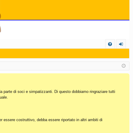
C
FA
og
Q
in
da parte di soci e simpatizzanti. Di questo dobbiamo ringraziare tutti
uale.
essere costruttivo, debba essere riportato in altri ambiti di