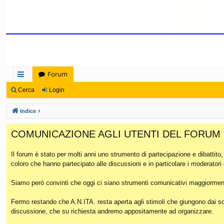
Forum
oll
Cerca
Login
eg
Indice
a
COMUNICAZIONE AGLI UTENTI DEL FORUM
m
en
Il forum è stato per molti anni uno strumento di partecipazione e dibattito
coloro che hanno partecipato alle discussioni e in particolare i moderatori
ti
Ra
Siamo però convinti che oggi ci siano strumenti comunicativi maggiorment
pi
Fermo restando che A.N.ITA. resta aperta agli stimoli che giungono dai soc
discussione, che su richiesta andremo appositamente ad organizzare.
di