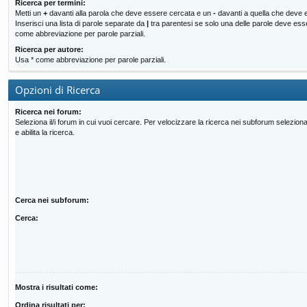
Ricerca per termini:
Metti un
+
davanti alla parola che deve essere cercata e un
-
davanti a quella che deve 
Inserisci una lista di parole separate da
|
tra parentesi se solo una delle parole deve ess
come abbreviazione per parole parziali.
Ricerca per autore:
Usa * come abbreviazione per parole parziali.
Opzioni di Ricerca
Ricerca nei forum:
Seleziona il/i forum in cui vuoi cercare. Per velocizzare la ricerca nei subforum seleziona
e abilita la ricerca.
Cerca nei subforum:
Cerca:
Mostra i risultati come:
Ordina risultati per: