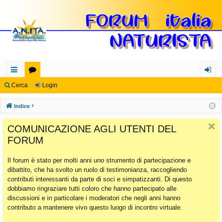
oll
or
og
Cerca
Login
eg
u
in
Indice
a
m
COMUNICAZIONE AGLI UTENTI DEL
m
FORUM
en
Il forum è stato per molti anni uno strumento di partecipazione e
ti
dibattito, che ha svolto un ruolo di testimonianza, raccogliendo
Ra
contributi interessanti da parte di soci e simpatizzanti. Di questo
dobbiamo ringraziare tutti coloro che hanno partecipato alle
pi
discussioni e in particolare i moderatori che negli anni hanno
di
contributo a mantenere vivo questo luogo di incontro virtuale.