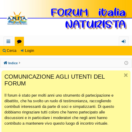
oll
or
og
Cerca
Login
eg
u
in
Indice
a
m
COMUNICAZIONE AGLI UTENTI DEL
m
FORUM
en
Il forum è stato per molti anni uno strumento di partecipazione e
ti
dibattito, che ha svolto un ruolo di testimonianza, raccogliendo
Ra
contributi interessanti da parte di soci e simpatizzanti. Di questo
dobbiamo ringraziare tutti coloro che hanno partecipato alle
pi
discussioni e in particolare i moderatori che negli anni hanno
di
contributo a mantenere vivo questo luogo di incontro virtuale.