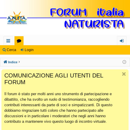
oll
or
og
Cerca
Login
eg
u
in
Indice
a
m
COMUNICAZIONE AGLI UTENTI DEL
m
FORUM
en
Il forum è stato per molti anni uno strumento di partecipazione e
ti
dibattito, che ha svolto un ruolo di testimonianza, raccogliendo
Ra
contributi interessanti da parte di soci e simpatizzanti. Di questo
dobbiamo ringraziare tutti coloro che hanno partecipato alle
pi
discussioni e in particolare i moderatori che negli anni hanno
di
contributo a mantenere vivo questo luogo di incontro virtuale.