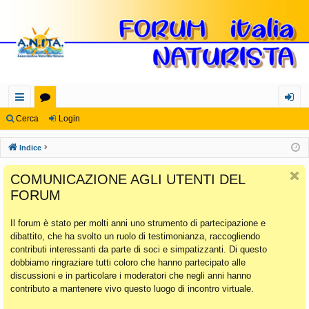
oll
or
og
Cerca
Login
eg
u
in
Indice
a
m
COMUNICAZIONE AGLI UTENTI DEL
m
FORUM
en
Il forum è stato per molti anni uno strumento di partecipazione e
ti
dibattito, che ha svolto un ruolo di testimonianza, raccogliendo
Ra
contributi interessanti da parte di soci e simpatizzanti. Di questo
dobbiamo ringraziare tutti coloro che hanno partecipato alle
pi
discussioni e in particolare i moderatori che negli anni hanno
di
contributo a mantenere vivo questo luogo di incontro virtuale.