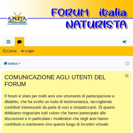
oll
or
og
Cerca
Login
eg
u
in
Indice
a
m
COMUNICAZIONE AGLI UTENTI DEL
m
FORUM
en
Il forum è stato per molti anni uno strumento di partecipazione e
ti
dibattito, che ha svolto un ruolo di testimonianza, raccogliendo
Ra
contributi interessanti da parte di soci e simpatizzanti. Di questo
dobbiamo ringraziare tutti coloro che hanno partecipato alle
pi
discussioni e in particolare i moderatori che negli anni hanno
di
contributo a mantenere vivo questo luogo di incontro virtuale.