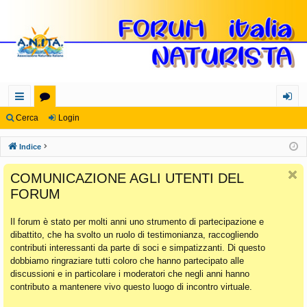
oll
or
og
Cerca
Login
eg
u
in
Indice
a
m
COMUNICAZIONE AGLI UTENTI DEL
m
FORUM
en
Il forum è stato per molti anni uno strumento di partecipazione e
ti
dibattito, che ha svolto un ruolo di testimonianza, raccogliendo
Ra
contributi interessanti da parte di soci e simpatizzanti. Di questo
dobbiamo ringraziare tutti coloro che hanno partecipato alle
pi
discussioni e in particolare i moderatori che negli anni hanno
di
contributo a mantenere vivo questo luogo di incontro virtuale.